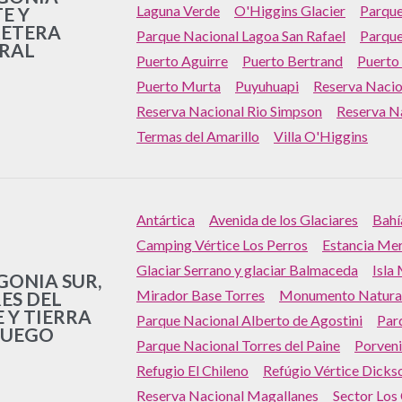
Laguna Verde
O'Higgins Glacier
Parque
E Y
ETERA
Parque Nacional Lagoa San Rafael
Parque
RAL
Puerto Aguirre
Puerto Bertrand
Puerto
Puerto Murta
Puyuhuapi
Reserva Nacion
Reserva Nacional Rio Simpson
Reserva N
Termas del Amarillo
Villa O'Higgins
Antártica
Avenida de los Glaciares
Bahí
Camping Vértice Los Perros
Estancia Me
Glaciar Serrano y glaciar Balmaceda
Isla
GONIA SUR,
Mirador Base Torres
Monumento Natural
ES DEL
E Y TIERRA
Parque Nacional Alberto de Agostini
Par
FUEGO
Parque Nacional Torres del Paine
Porveni
Refugio El Chileno
Refúgio Vértice Dicks
Reserva Nacional Magallanes
Sector Los