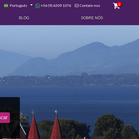
0
+56 (9) 6309 1076
Português
Contate-nos
BLOG
SOBRE NÓS