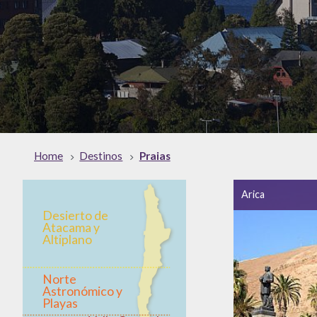
Home
Destinos
Praias
Arica
Desierto de
Atacama y
Altiplano
Norte
Astronómico y
Playas