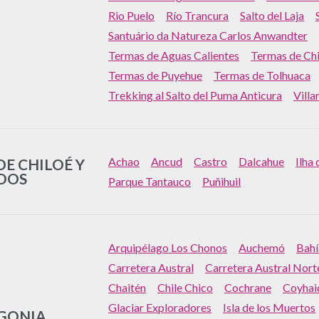
Rio Puelo
Río Trancura
Salto del Laja
Santuário da Natureza Carlos Anwandter
Termas de Aguas Calientes
Termas de Chi
Termas de Puyehue
Termas de Tolhuaca
Trekking al Salto del Puma Anticura
Villa
Achao
Ancud
Castro
Dalcahue
Ilha
DE CHILOÉ Y
DOS
Parque Tantauco
Puñihuil
Arquipélago Los Chonos
Auchemó
Bahí
Carretera Austral
Carretera Austral Nort
Chaitén
Chile Chico
Cochrane
Coyhai
Glaciar Exploradores
Isla de los Muertos
GONIA