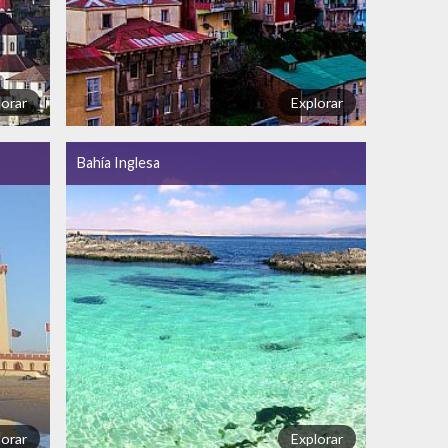
lorar
Explorar
Bahía Inglesa
lorar
Explorar