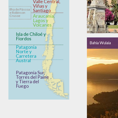
Valle Central,
Viñas y
Ilha de Páscoa
Santiago
e Robinson
Araucanía,
Crusoe
Lagos y
Volcanes
Isla de Chiloé y
Fiordos
Bahía Wulaia
Patagonia
Norte y
Carretera
Austral
Patagonia Sur,
Torres del Paine
y Tierra del
Fuego