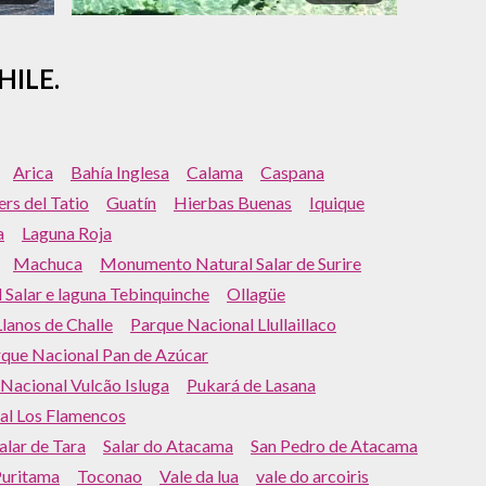
HILE.
Arica
Bahía Inglesa
Calama
Caspana
rs del Tatio
Guatín
Hierbas Buenas
Iquique
a
Laguna Roja
Machuca
Monumento Natural Salar de Surire
l Salar e laguna Tebinquinche
Ollagüe
lanos de Challe
Parque Nacional Llullaillaco
que Nacional Pan de Azúcar
Nacional Vulcão Isluga
Pukará de Lasana
al Los Flamencos
alar de Tara
Salar do Atacama
San Pedro de Atacama
Puritama
Toconao
Vale da lua
vale do arcoiris