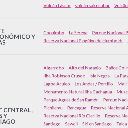
Volcán Láscar
volcán sairecabur
Vulcão
TE
Coquimbo
La Serena
Parque Nacional B
ONÓMICO Y
Reserva Nacional Pingüino de Humboldt
AS
Algarrobo
Alto del Naranjo
Baños Coli
Ilha Robinson Crusoe
Isla Negra
La Par
Lagoa Aculeo
Los Andes / Portillo
Mall
Monumento Natural Ilha Cachagua
Museu
Parque Aguas de San Ramón
Parque Naci
Pichilemu
Rancagua
Reserva Nacional A
E CENTRAL,
S Y
Reserva Nacional Río Clarillo
Reserva Nac
IAGO
Santiago
Sewell
Ski en Santiago
Talca