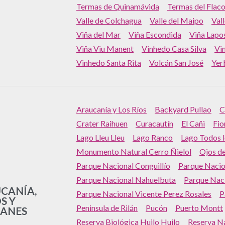
Termas de Quinamávida
Termas del Flac
Valle de Colchagua
Valle del Maipo
Val
Viña del Mar
Viña Escondida
Viña Lapos
Viña Viu Manent
Vinhedo Casa Silva
Vi
Vinhedo Santa Rita
Volcán San José
Yer
Araucanía y Los Ríos
Backyard Pullao
C
Crater Raihuen
Curacautín
El Cañi
Fio
Lago Lleu Lleu
Lago Ranco
Lago Todos l
Monumento Natural Cerro Ñielol
Ojos d
Parque Nacional Conguillío
Parque Nacio
Parque Nacional Nahuelbuta
Parque Nac
CANÍA,
Parque Nacional Vicente Perez Rosales
P
S Y
Peninsula de Rilán
Pucón
Puerto Montt
ANES
Reserva Biológica Huilo Huilo
Reserva N