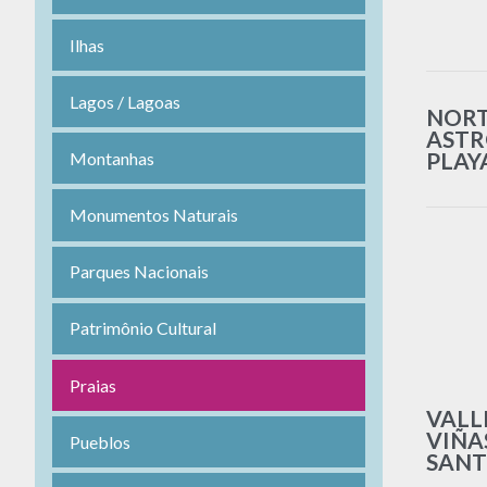
Ilhas
Lagos / Lagoas
NOR
ASTR
PLAY
Montanhas
Monumentos Naturais
Parques Nacionais
Patrimônio Cultural
Praias
VALL
VIÑA
Pueblos
SANT