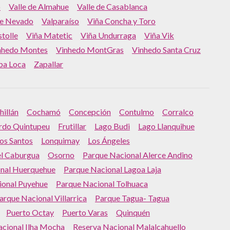
o
Valle de Almahue
Valle de Casablanca
le Nevado
Valparaíso
Viña Concha y Toro
tolle
Viña Matetic
Viña Undurraga
Viña Vik
nhedo Montes
Vinhedo MontGras
Vinhedo Santa Cruz
ba Loca
Zapallar
hillán
Cochamó
Concepción
Contulmo
Corralco
rdo Quintupeu
Frutillar
Lago Budi
Lago Llanquihue
os Santos
Lonquimay
Los Ángeles
el Caburgua
Osorno
Parque Nacional Alerce Andino
nal Huerquehue
Parque Nacional Lagoa Laja
ional Puyehue
Parque Nacional Tolhuaca
arque Nacional Villarrica
Parque Tagua- Tagua
Puerto Octay
Puerto Varas
Quinquén
acional Ilha Mocha
Reserva Nacional Malalcahuello