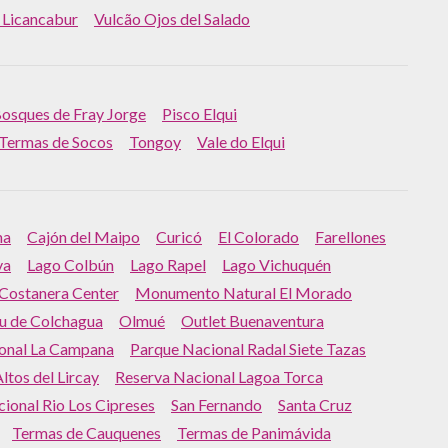
 Licancabur
Vulcão Ojos del Salado
osques de Fray Jorge
Pisco Elqui
Termas de Socos
Tongoy
Vale do Elqui
na
Cajón del Maipo
Curicó
El Colorado
Farellones
va
Lago Colbún
Lago Rapel
Lago Vichuquén
 Costanera Center
Monumento Natural El Morado
 de Colchagua
Olmué
Outlet Buenaventura
onal La Campana
Parque Nacional Radal Siete Tazas
ltos del Lircay
Reserva Nacional Lagoa Torca
ional Rio Los Cipreses
San Fernando
Santa Cruz
Termas de Cauquenes
Termas de Panimávida