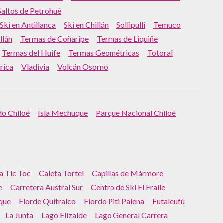
Saltos de Petrohué
Ski en Antillanca
Ski en Chillán
Sollipulli
Temuco
llán
Termas de Coñaripe
Termas de Liquiñe
Termas del Huife
Termas Geométricas
Totoral
rrica
Vladivia
Volcán Osorno
 do Chiloé
Isla Mechuque
Parque Nacional Chiloé
a Tic Toc
Caleta Tortel
Capillas de Mármore
e
Carretera Austral Sur
Centro de Ski El Fraile
que
Fiorde Quitralco
Fiordo Piti Palena
Futaleufú
La Junta
Lago Elizalde
Lago General Carrera