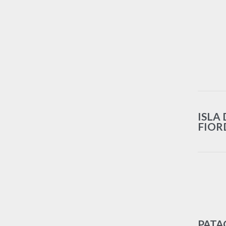
ISLA 
FIOR
PATA