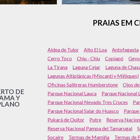
PRAIAS EM C
Aldea de Tulor
Alto El Loa
Antofagasta
Cerro Toco
Chiu - Chiu
Copiapó
Geyse
La Tirana
Laguna Cejar
Laguna de Chax
Lagunas Altiplánicas (Miscanti y Miñiques)
Oficinas Salitreras Humberstone
Ojos de
ERTO DE
Parque Nacional Lauca
Parque Nacional L
AMA Y
Parque Nacional Nevado Tres Cruces
Par
PLANO
Parque Nacional Salar do Huasco
Parque 
Pukará de Quitor
Putre
Reserva Nacion
Reserva Nacional Pampa del Tamarugal
S
Socaire
Termas de Mamiña
Termas de 