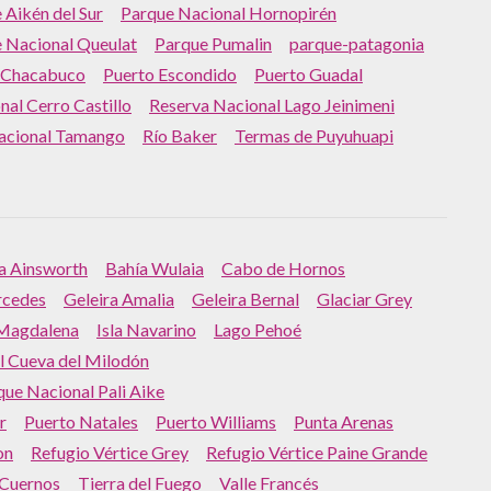
 Aikén del Sur
Parque Nacional Hornopirén
 Nacional Queulat
Parque Pumalin
parque-patagonia
 Chacabuco
Puerto Escondido
Puerto Guadal
al Cerro Castillo
Reserva Nacional Lago Jeinimeni
acional Tamango
Río Baker
Termas de Puyuhuapi
a Ainsworth
Bahía Wulaia
Cabo de Hornos
rcedes
Geleira Amalia
Geleira Bernal
Glaciar Grey
 Magdalena
Isla Navarino
Lago Pehoé
 Cueva del Milodón
que Nacional Pali Aike
r
Puerto Natales
Puerto Williams
Punta Arenas
on
Refugio Vértice Grey
Refugio Vértice Paine Grande
 Cuernos
Tierra del Fuego
Valle Francés