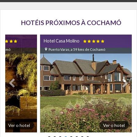
HOTÉIS PRÓXIMOS À COCHAMÓ
Hotel Casa Molino


Cochamó
Puerto Varas, a 59 kms de Cochamó
Ver o hotel
Ver o hotel