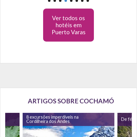
Ver todos os
hotéis em
Puerto Varas
ARTIGOS SOBRE COCHAMÓ
8 excursões imperdíveis na
l
De féri
Cordilheira dos Andes