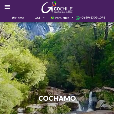
+56 (9) 6309 1076
Home
US$
Português
0
Contate-nos
COCHAMÓ