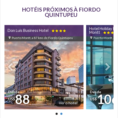
HOTÉIS PRÓXIMOS À FIORDO
QUINTUPEU
Hotel Holiday In
Don Luis Business Hotel

Montt

Puerto Montt, a 87 kms de Fiordo Quintupeu
Puerto Montt, a 
Desde
Desde
88
10
US$
US$
Ver o hotel