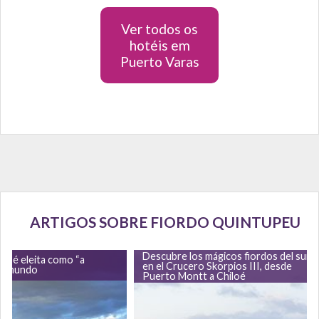
Ver todos os
hotéis em
Puerto Varas
ARTIGOS SOBRE FIORDO QUINTUPEU
Descubre los mágicos fiordos del sur
na é eleita como “a
en el Crucero Skorpios III, desde
do mundo
Puerto Montt a Chiloé