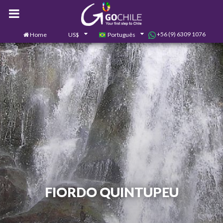
+56 (9) 6309 1076
Home
US$
Português
0
Contate-nos
FIORDO QUINTUPEU