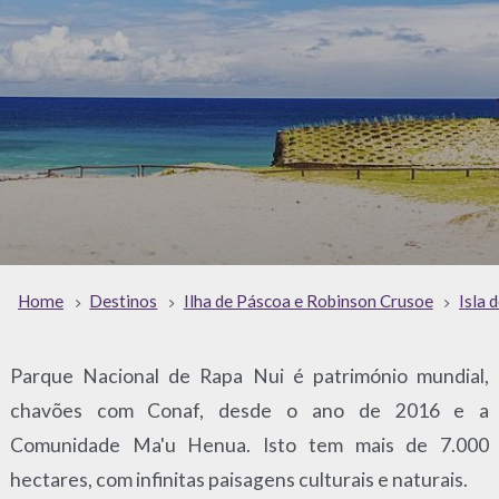
Home
Destinos
Ilha de Páscoa e Robinson Crusoe
Isla 
Parque Nacional de Rapa Nui é património mundial,
chavões com Conaf, desde o ano de 2016 e a
Comunidade Ma'u Henua. Isto tem mais de 7.000
hectares, com infinitas paisagens culturais e naturais.