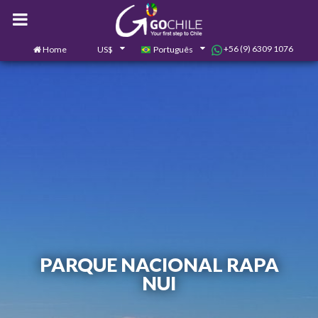
+56 (9) 6309 1076
Home
US$
Português
0
Contate-nos
PARQUE NACIONAL RAPA
NUI