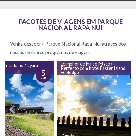
PACOTES DE VIAGENS EM PARQUE
NACIONAL RAPA NUI
Venha descobrir Parque Nacional Rapa Nui através dos
nossos melhores programas de viagens
Lo mehor de lha de Páscoa -
o Inclído no Nayara
Perfecto com hotel Easter Island
5
Ecolodge
Dias
D
Desde