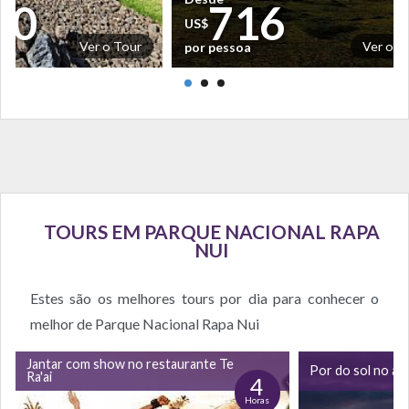
30
716
US$
Ver o Tour
Ver o T
por pessoa
TOURS EM PARQUE NACIONAL RAPA
NUI
Estes são os melhores tours por dia para conhecer o
melhor de Parque Nacional Rapa Nui
Jantar com show no restaurante Te
Por do sol no ah
Ra'ai
4
Horas