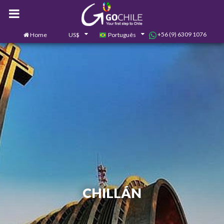
+56 (9) 6309 1076
Home
US$
Português
0
Contate-nos
CHILLÁN