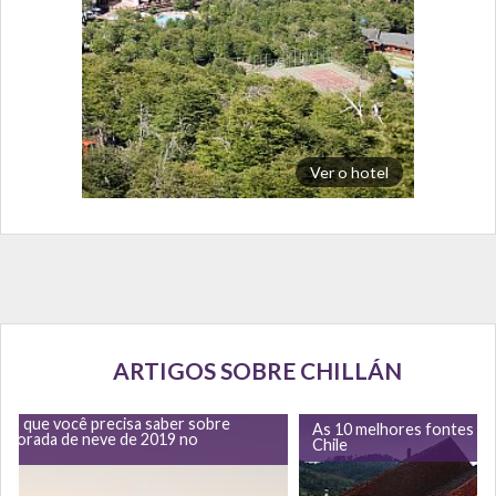
Ver o hotel
ARTIGOS SOBRE CHILLÁN
 o que você precisa saber sobre
As 10 melhores fontes te
mporada de neve de 2019 no
Chile
e