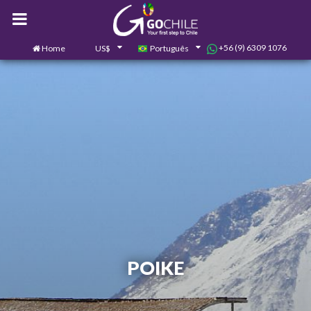
+56 (9) 6309 1076
Home
US$
Português
0
Contate-nos
POIKE