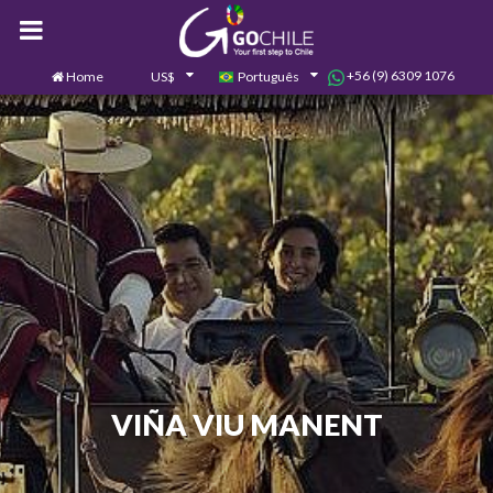
+56 (9) 6309 1076
Home
US$
Português
0
Contate-nos
VIÑA VIU MANENT