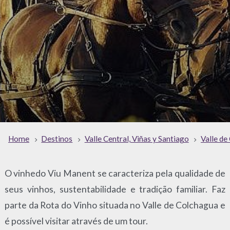
Home
Destinos
Valle Central, Viñas y Santiago
Valle de
O vinhedo Viu Manent se caracteriza pela qualidade de
seus vinhos, sustentabilidade e tradição familiar. Faz
parte da Rota do Vinho situada no Valle de Colchagua e
é possível visitar através de um tour.