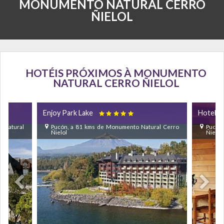
MONUMENTO NATURAL CERRO
ÑIELOL
HOTÉIS PRÓXIMOS À MONUMENTO
NATURAL CERRO ÑIELOL
Enjoy Park Lake
Hotel M

 Natural
Pucón, a 81 kms de Monumento Natural Cerro
Pucón
Ñielol
Ñielol