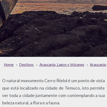
Home
Destinos
Araucanía, Lagos y Volcanes
Araucanía 
O natural monumento Cerro Ñielol é um ponto de vista
que está localizado na cidade de Temuco, isto permite
ver toda a cidade juntamente com contemplando a sua
beleza natural, a flora e a fauna.