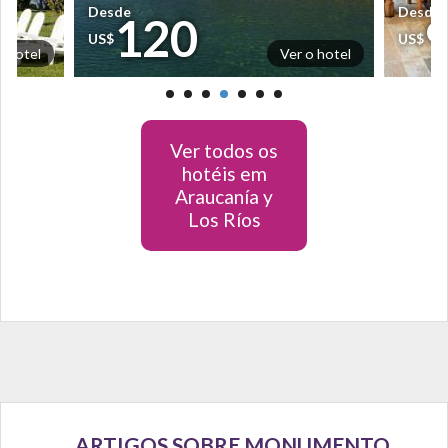
Desde
Desde
120
US$
US$
o hotel
Ver o hotel
Ver todos os
hotéis em
Araucanía y
Los Ríos
ARTIGOS SOBRE MONUMENTO