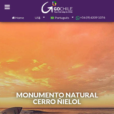
+56 (9) 6309 1076
Home
US$
Português
0
Contate-nos
MONUMENTO NATURAL
CERRO ÑIELOL