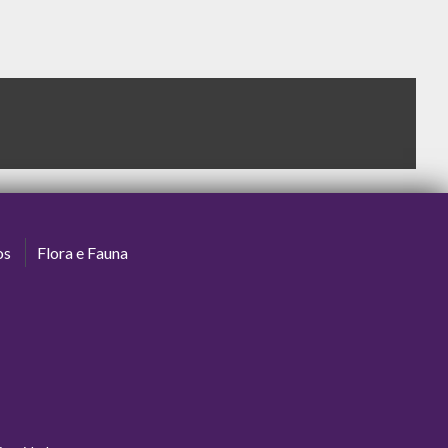
os
Flora e Fauna