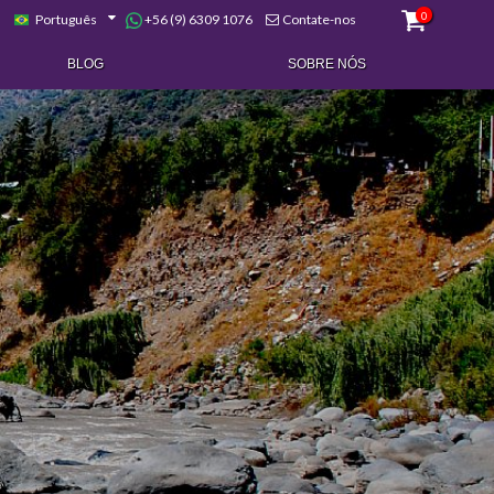
0
+56 (9) 6309 1076
Português
Contate-nos
BLOG
SOBRE NÓS