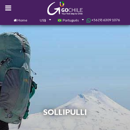
+56 (9) 6309 1076
Home
US$
Português
0
Contate-nos
SOLLIPULLI