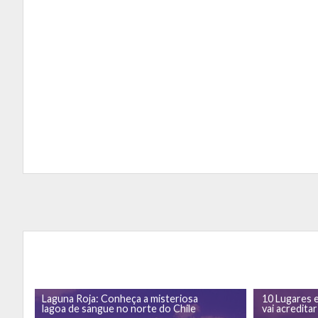
Laguna Roja: Conheça a misteriosa
10 Lugares 
lagoa de sangue no norte do Chile
vai acredita