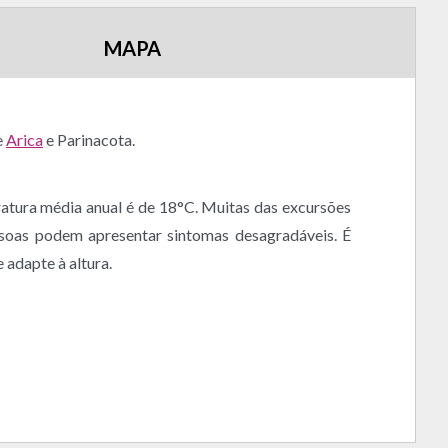
MAPA
e
Arica
e Parinacota.
eratura média anual é de 18°C. Muitas das excursões
pessoas podem apresentar sintomas desagradáveis. É
adapte à altura.