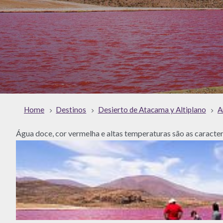
Home
Destinos
Desierto de Atacama y Altiplano
A
Água doce, cor vermelha e altas temperaturas são as caracte