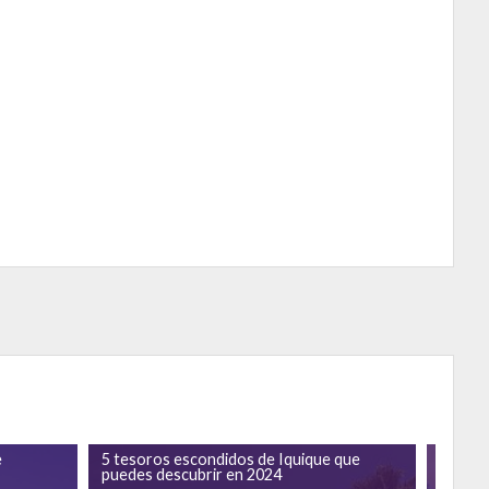
e
5 tesoros escondidos de Iquique que
Iquique
puedes descubrir en 2024
escapar