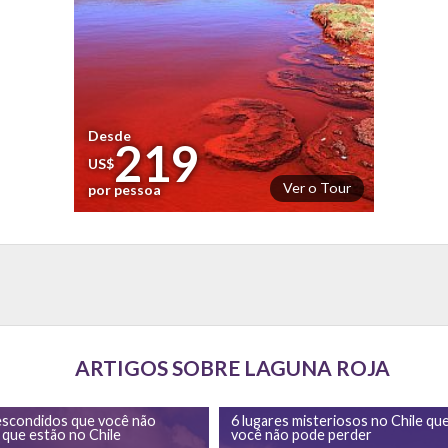
Desde
219
US$
Ver o Tour
por pessoa
ARTIGOS SOBRE LAGUNA ROJA
escondidos que você não
6 lugares misteriosos no Chile qu
r que estão no Chile
você não pode perder