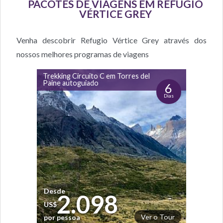
PACOTES DE VIAGENS EM REFUGIO
VÉRTICE GREY
Venha descobrir Refugio Vértice Grey através dos
nossos melhores programas de viagens
Trekking Circuito C em Torres del
Paine autoguiado
6
Dias
Desde
2.098
US$
Ver o Tour
por pessoa