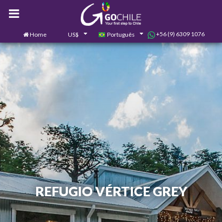
+56 (9) 6309 1076
Home
US$
Português
0
Contate-nos
REFUGIO VÉRTICE GREY