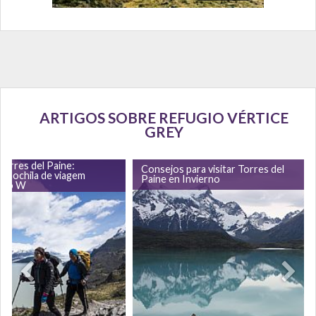
ARTIGOS SOBRE REFUGIO VÉRTICE
GREY
Torres del Paine:
Consejos para visitar Torres del
 mochila de viagem
Paine en Invierno
uito W