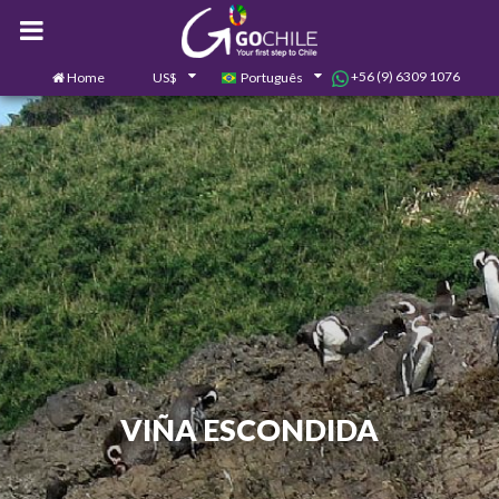
+56 (9) 6309 1076
Home
US$
Português
0
Contate-nos
VIÑA ESCONDIDA