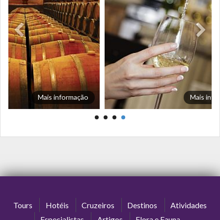
Mais informação
Mais inf
Tours
Hotéis
Cruzeiros
Destinos
Atividades
Especialistas
Artigos
Flora e Fauna