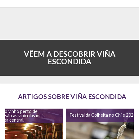
VÊEM A DESCOBRIR VIÑA
ESCONDIDA
ARTIGOS SOBRE VIÑA ESCONDIDA
a do vinho perto de
Festival da Colheita no Chile 2020
as são as vinícolas mais
área central.