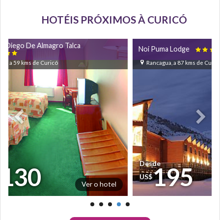
HOTÉIS PRÓXIMOS À CURICÓ
l Diego De Almagro Talca
Noi Puma Lodge


lca, a 59 kms de Curicó
Rancagua, a 87 kms de Curic
sde
Desde
130
195
$
US$
Ver o hotel