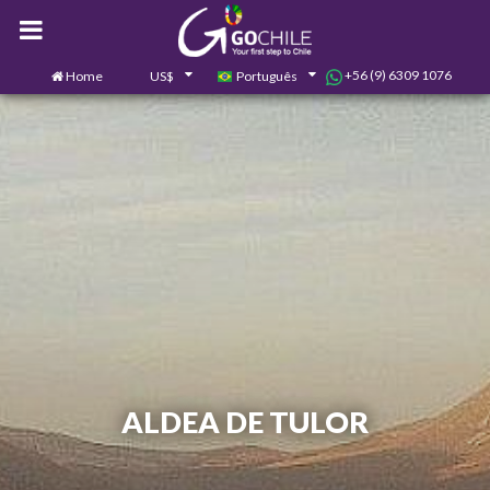
+56 (9) 6309 1076
Home
US$
Português
0
Contate-nos
ALDEA DE TULOR