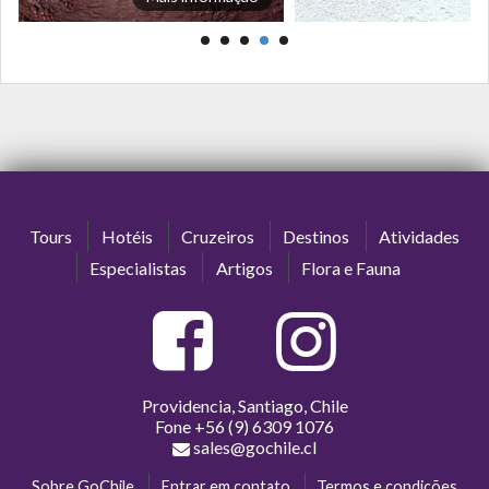
Tours
Hotéis
Cruzeiros
Destinos
Atividades
Especialistas
Artigos
Flora e Fauna
Providencia, Santiago, Chile
Fone
+56 (9) 6309 1076
sales@gochile.cl
Sobre GoChile
Entrar em contato
Termos e condições