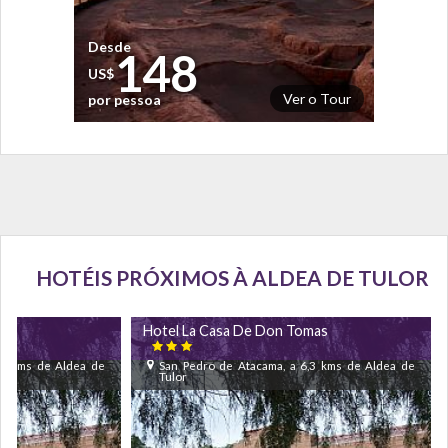
Desde
148
US$
Ver o Tour
por pessoa
HOTÉIS PRÓXIMOS À ALDEA DE TULOR
mas
Hotel La Casa De Don Tomas

,3 kms de Aldea de
San Pedro de Atacama, a 6,3 kms de Aldea de
Tulor