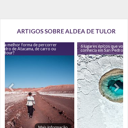
ARTIGOS SOBRE ALDEA DE TULOR
 é a melhor forma de percorrer
6 lugares épicos que você
Pedro de Atacama, de carro ou
conhecia em San Pedro d
um tour?
Mais informação