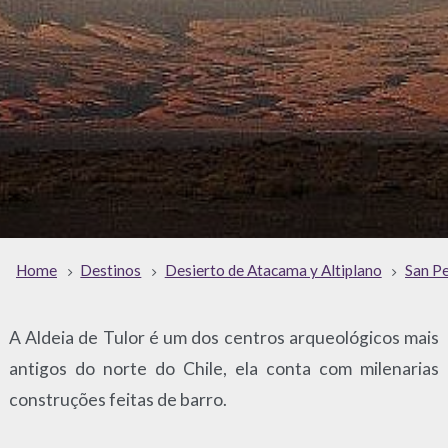
Home
Destinos
Desierto de Atacama y Altiplano
San P
A Aldeia de Tulor é um dos centros arqueológicos mais
antigos do norte do Chile, ela conta com milenarias
construções feitas de barro.