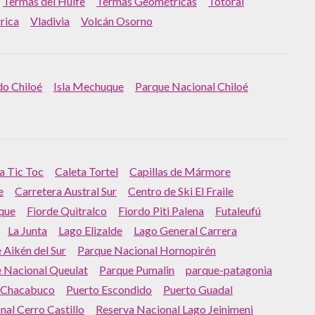
Termas del Huife
Termas Geométricas
Totoral
rrica
Vladivia
Volcán Osorno
 do Chiloé
Isla Mechuque
Parque Nacional Chiloé
a Tic Toc
Caleta Tortel
Capillas de Mármore
e
Carretera Austral Sur
Centro de Ski El Fraile
que
Fiorde Quitralco
Fiordo Piti Palena
Futaleufú
La Junta
Lago Elizalde
Lago General Carrera
 Aikén del Sur
Parque Nacional Hornopirén
 Nacional Queulat
Parque Pumalin
parque-patagonia
 Chacabuco
Puerto Escondido
Puerto Guadal
al Cerro Castillo
Reserva Nacional Lago Jeinimeni