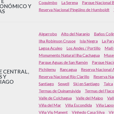
TE
Coquimbo
La Serena
Parque Nacional B
ONÓMICO Y
Reserva Nacional Pingüino de Humboldt
AS
Algarrobo
Alto del Naranjo
Baños Coli
Ilha Robinson Crusoe
Isla Negra
La Par
Lagoa Aculeo
Los Andes / Portillo
Mall
Monumento Natural Ilha Cachagua
Museu
Parque Aguas de San Ramón
Parque Naci
Pichilemu
Rancagua
Reserva Nacional A
E CENTRAL,
S Y
Reserva Nacional Río Clarillo
Reserva Nac
IAGO
Santiago
Sewell
Ski en Santiago
Talca
Termas de Quinamávida
Termas del Flac
Valle de Colchagua
Valle del Maipo
Val
Viña del Mar
Viña Escondida
Viña Lapos
Viña Viu Manent
Vinhedo Casa Silva
Vi