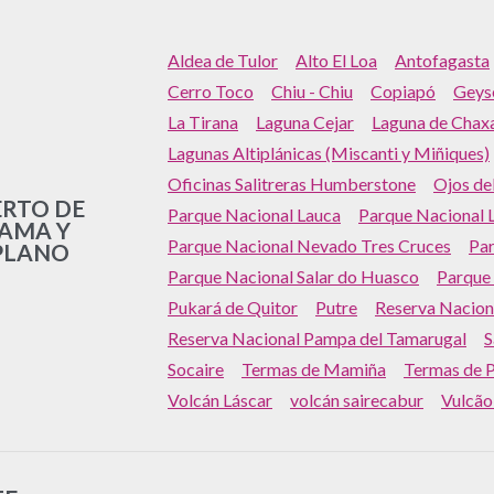
Aldea de Tulor
Alto El Loa
Antofagasta
Cerro Toco
Chiu - Chiu
Copiapó
Geyse
La Tirana
Laguna Cejar
Laguna de Chax
Lagunas Altiplánicas (Miscanti y Miñiques)
Oficinas Salitreras Humberstone
Ojos de
ERTO DE
Parque Nacional Lauca
Parque Nacional L
AMA Y
Parque Nacional Nevado Tres Cruces
Par
PLANO
Parque Nacional Salar do Huasco
Parque 
Pukará de Quitor
Putre
Reserva Nacion
Reserva Nacional Pampa del Tamarugal
S
Socaire
Termas de Mamiña
Termas de 
Volcán Láscar
volcán sairecabur
Vulcão