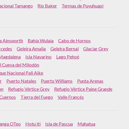
acional Tamango
Río Baker
Termas de Puyuhuapi
a Ainsworth
Bahía Wulaia
Cabo de Hornos
rcedes
Geleira Amalia
Geleira Bernal
Glaciar Grey
 Magdalena
Isla Navarino
Lago Pehoé
 Cueva del Milodón
que Nacional Pali Aike
r
Puerto Natales
Puerto Williams
Punta Arenas
on
Refugio Vértice Grey
Refugio Vértice Paine Grande
 Cuernos
Tierra del Fuego
Valle Francés
anga OTeo
Hotu iti
Isla de Pascua
Mahatua