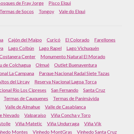
osques de Fray Jorge
Pisco Elqui
Termas de Socos
Tongoy
Vale do Elqui
na
Cajón del Maipo
Curicó
El Colorado
Farellones
va
Lago Colbún
Lago Rapel
Lago Vichuquén
 Costanera Center
Monumento Natural El Morado
 de Colchagua
Olmué
Outlet Buenaventura
onal La Campana
Parque Nacional Radal Siete Tazas
ltos del Lircay
Reserva Nacional Lagoa Torca
ional Rio Los Cipreses
San Fernando
Santa Cruz
Termas de Cauquenes
Termas de Panimávida
o
Valle de Almahue
Valle de Casablanca
le Nevado
Valparaíso
Viña Concha y Toro
tolle
Viña Matetic
Viña Undurraga
Viña Vik
nhedo Montes
Vinhedo MontGras
Vinhedo Santa Cruz