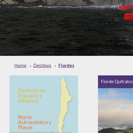
Home
Destinos
Fiordes
Fiorde Quitralco
Desierto de
Atacama y
Altiplano
Norte
Astronómico y
Playas