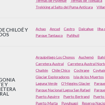
Termas de Puyehue
Termas de Tolhuaca
Trekking al Salto del Puma Anticura
Villa
Achao
Ancud
Castro
Dalcahue
Ilha
DE CHILOÉ Y
DOS
Parque Tantauco
Puñihuil
Arquipélago Los Chonos
Auchemó
Bahí
Carretera Austral
Carretera Austral Nort
Chaitén
Chile Chico
Cochrane
Coyhai
Glaciar Exploradores
Isla de los Muertos
GONIA
Laguna Verde
O'Higgins Glacier
Parque
E Y
ETERA
Parque Nacional Lagoa San Rafael
Parque
RAL
Puerto Aguirre
Puerto Bertrand
Puerto
Puerto Murta
Puyuhuapi
Reserva Nacion