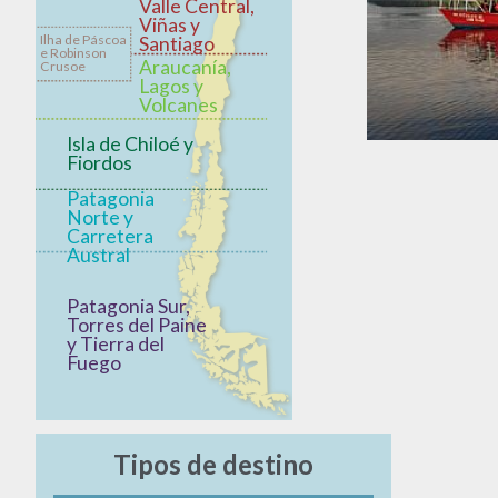
Valle Central,
Viñas y
Ilha de Páscoa
Santiago
e Robinson
Araucanía,
Crusoe
Lagos y
Volcanes
Isla de Chiloé y
Fiordos
Patagonia
Norte y
Carretera
Austral
Patagonia Sur,
Torres del Paine
y Tierra del
Fuego
Tipos de destino