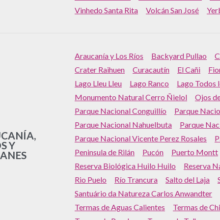
Vinhedo Santa Rita
Volcán San José
Yer
Araucanía y Los Ríos
Backyard Pullao
C
Crater Raihuen
Curacautín
El Cañi
Fio
Lago Lleu Lleu
Lago Ranco
Lago Todos l
Monumento Natural Cerro Ñielol
Ojos d
Parque Nacional Conguillío
Parque Nacio
Parque Nacional Nahuelbuta
Parque Nac
CANÍA,
Parque Nacional Vicente Perez Rosales
P
S Y
Peninsula de Rilán
Pucón
Puerto Montt
ANES
Reserva Biológica Huilo Huilo
Reserva N
Rio Puelo
Río Trancura
Salto del Laja
Santuário da Natureza Carlos Anwandter
Termas de Aguas Calientes
Termas de Chi