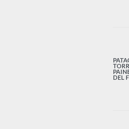
PATA
TORR
PAIN
DEL 