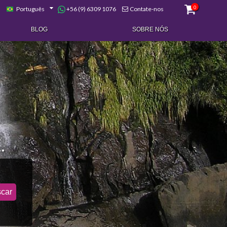
0
+56 (9) 6309 1076
Português
Contate-nos
BLOG
SOBRE NÓS
.