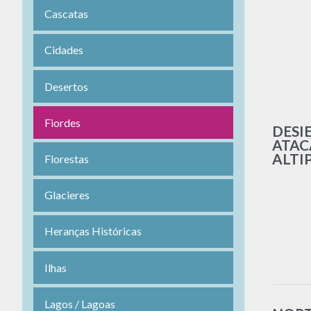
Cascatas
Cidades
Desertos
Fiordes
DESI
ATAC
ALTI
Florestas
Glacieres
Heranças Históricas
Ilhas
Lagos / Lagoas