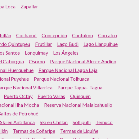
ba Loca
Zapallar
hillán
Cochamó
Concepción
Contulmo
Corralco
rdo Quintupeu
Frutillar
Lago Budi
Lago Llanquihue
os Santos
Lonquimay
Los Ángeles
el Caburgua
Osorno
Parque Nacional Alerce Andino
nal Huerquehue
Parque Nacional Lagoa Laja
ional Puyehue
Parque Nacional Tolhuaca
arque Nacional Villarrica
Parque Tagua- Tagua
Puerto Octay
Puerto Varas
Quinquén
acional Ilha Mocha
Reserva Nacional Malalcahuello
Saltos de Petrohué
Ski en Antillanca
Ski en Chillán
Sollipulli
Temuco
llán
Termas de Coñaripe
Termas de Liquiñe