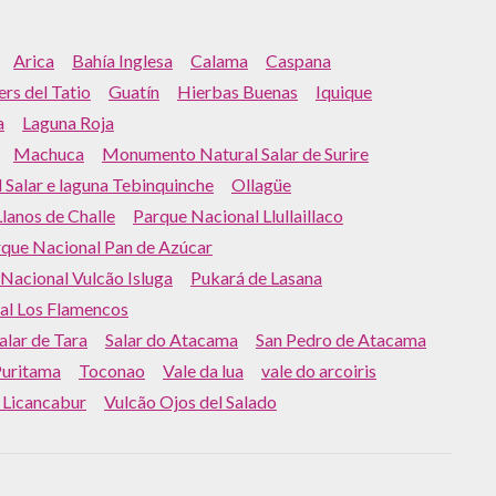
Arica
Bahía Inglesa
Calama
Caspana
rs del Tatio
Guatín
Hierbas Buenas
Iquique
a
Laguna Roja
Machuca
Monumento Natural Salar de Surire
l Salar e laguna Tebinquinche
Ollagüe
lanos de Challe
Parque Nacional Llullaillaco
que Nacional Pan de Azúcar
Nacional Vulcão Isluga
Pukará de Lasana
al Los Flamencos
alar de Tara
Salar do Atacama
San Pedro de Atacama
Puritama
Toconao
Vale da lua
vale do arcoiris
 Licancabur
Vulcão Ojos del Salado