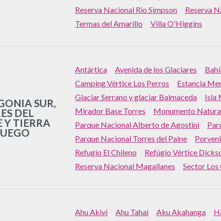
Reserva Nacional Rio Simpson
Reserva N
Termas del Amarillo
Villa O'Higgins
Antártica
Avenida de los Glaciares
Bahí
Camping Vértice Los Perros
Estancia Me
Glaciar Serrano y glaciar Balmaceda
Isla
GONIA SUR,
Mirador Base Torres
Monumento Natural
ES DEL
E Y TIERRA
Parque Nacional Alberto de Agostini
Par
FUEGO
Parque Nacional Torres del Paine
Porveni
Refugio El Chileno
Refúgio Vértice Dicks
Reserva Nacional Magallanes
Sector Los
Ahu Akivi
Ahu Tahai
Aku Akahanga
H