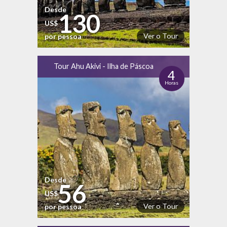
Desde
130
US$
Ver o Tour
por pessoa
Tour Ahu Akivi - Ilha de Páscoa
4
Horas
Desde
56
US$
Ver o Tour
por pessoa