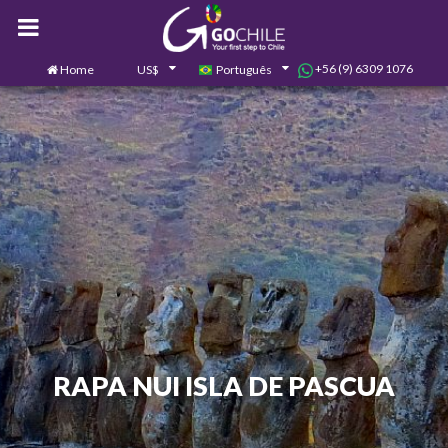
+56 (9) 6309 1076
Home
US$
Português
0
Contate-nos
RAPA NUI ISLA DE PASCUA