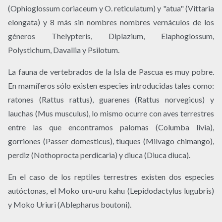
(Ophioglossum coriaceum y O. reticulatum) y "atua" (Vittaria
elongata) y 8 más sin nombres nombres vernáculos de los
géneros Thelypteris, Diplazium, Elaphoglossum,
Polystichum, Davallia y Psilotum.
La fauna de vertebrados de la Isla de Pascua es muy pobre.
En mamíferos sólo existen especies introducidas tales como:
ratones (Rattus rattus), guarenes (Rattus norvegicus) y
lauchas (Mus musculus), lo mismo ocurre con aves terrestres
entre las que encontramos palomas (Columba livia),
gorriones (Passer domesticus), tiuques (Milvago chimango),
perdiz (Nothoprocta perdicaria) y diuca (Diuca diuca).
En el caso de los reptiles terrestres existen dos especies
autóctonas, el Moko uru-uru kahu (Lepidodactylus lugubris)
y Moko Uriuri (Ablepharus boutoni).