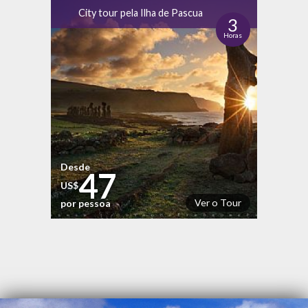
City tour pela Ilha de Pascua
3
Horas
Desde
47
US$
Ver o Tour
por pessoa