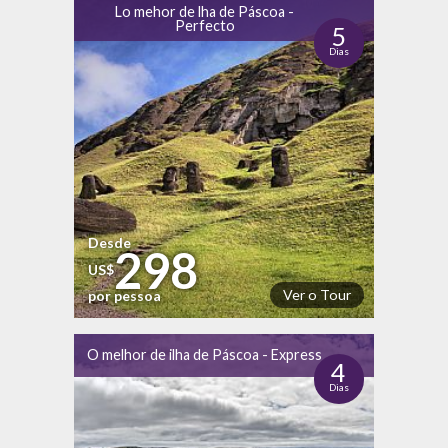
Lo mehor de lha de Páscoa -
Perfecto
5
Dias
Desde
298
US$
Ver o Tour
por pessoa
O melhor de ilha de Páscoa - Express
4
Dias