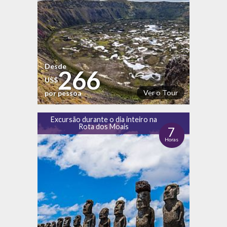
Desde
266
US$
Ver o Tour
por pessoa
Excursão durante o dia inteiro na
Rota dos Moais
7
Horas