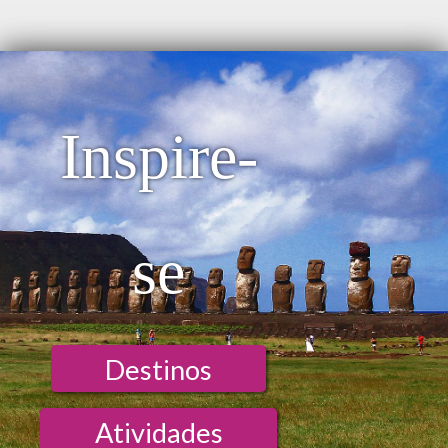
Estacionamento
Academia de Ginástica
Piscina
Ar Condicionado
SPA
Internet - Habitación
Internet - Wi-Fi
Inspire-
se
Destinos
Atividades