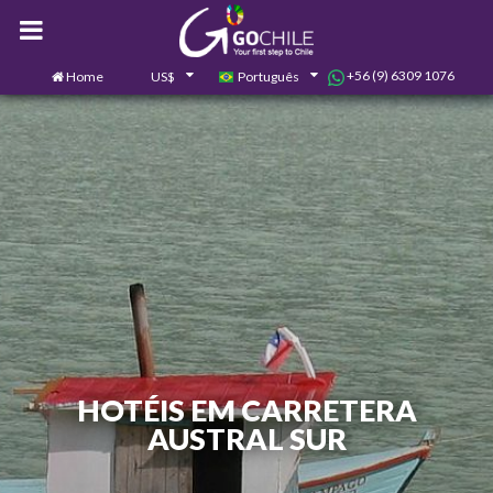
+56 (9) 6309 1076
Home
US$
Português
0
Contate-nos
HOTÉIS EM CARRETERA
AUSTRAL SUR