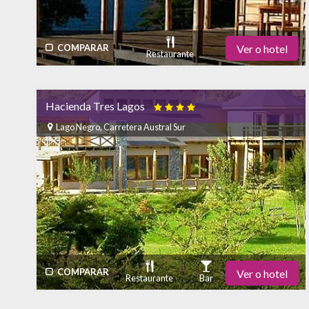
COMPARAR
Ver o hotel
Restaurante
Estacionamento
Academia de Ginástica
Hacienda Tres Lagos

Bar
Piscina
Ar Condicionado
SPA
Lago Negro, Carretera Austral Sur
Internet - Habitación
Internet - Wi-Fi
COMPARAR
Ver o hotel
Restaurante
Bar