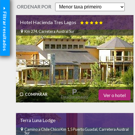
ORDENAR POR
Filtrar resultados
Hotel Hacienda Tres Lagos

Km 274, Carretera Austral Sur
COMPARAR
Ver o hotel
Estacionamento
Restaurante
Academia de Ginástica
Bar
Terra Luna Lodge
Piscina
Ar Condicionado
SPA
Camino a Chile Chico Km 1,5 Puerto Guadal, Carretera Austral
Sur