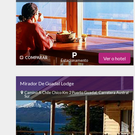
Internet - Habitación
Internet - Wi-Fi
COMPARAR
Ver o hotel
Estacionamento
Restaurante
Academia de Ginástica
Bar
Mirador De Guadal Lodge
Piscina
Ar Condicionado
SPA
Camino A Chile Chico Km 2 Puerto Guadal, Carretera Austral
Sur
Internet - Habitación
Internet - Wi-Fi