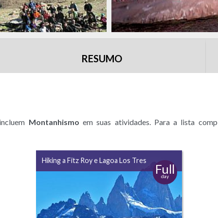
RESUMO
 incluem
Montanhismo
em suas atividades. Para a lista comp
Hiking a Fitz Roy e Lagoa Los Tres
Full
day