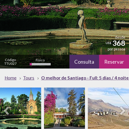
desde
368
US$
por pessoa
Código
Físico
Consulta
Reservar
TTU027
bajo
Cultural
Natureza
Home
Tours
O melhor de Santiago - Full: 5 dias / 4 noite
alto