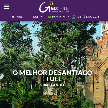
+56 (9) 6309 1076
Home
US$
Português
0
Contate-nos
O MELHOR DE SANTIAGO -
FULL
5 DIAS / 4 NOITES