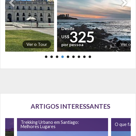
Desde
0
325
US$
Ver o Tour
Ver o T
por pessoa
ARTIGOS INTERESSANTES
Trekking Urbano em Santiago:
O que faze
Melhores Lugares