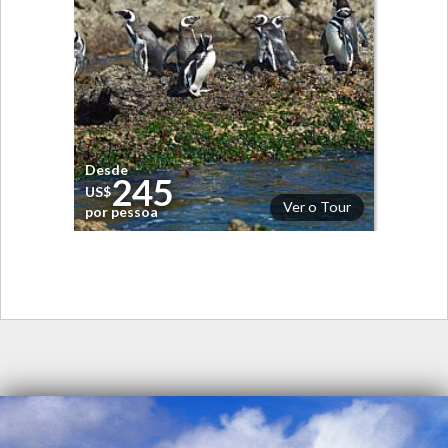
Desde
245
US$
Ver o Tour
por pessoa