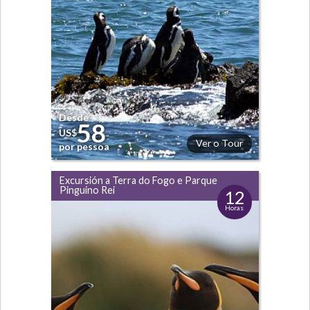
Desde
58
US$
Ver o Tour
por pessoa
Excursión a Terra do Fogo e Parque
Pinguino Rei
12
Horas