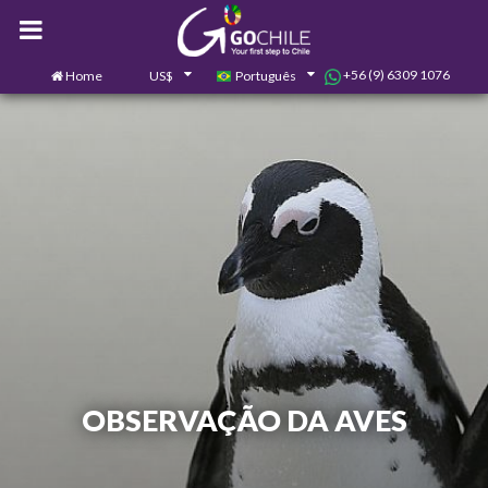
+56 (9) 6309 1076
Home
US$
Português
0
Contate-nos
OBSERVAÇÃO DA AVES