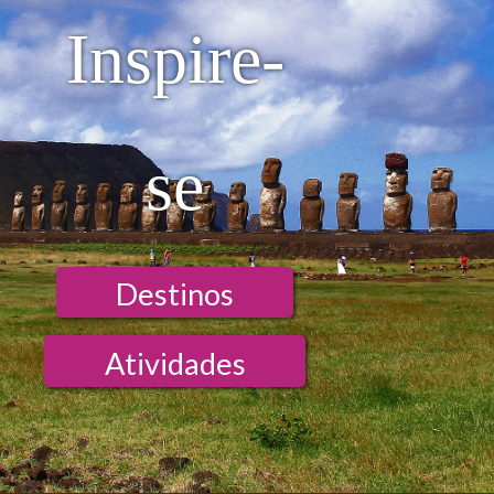
Inspire-
se
Destinos
Atividades