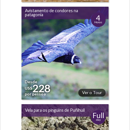
Avistamento de condores na
patagonia
4
Horas
Desde
228
US$
Ver o Tour
por pessoa
Vela para os pinguins de Puñihuil
Full
day