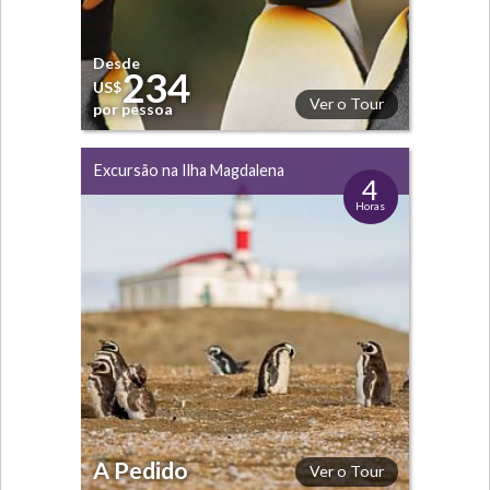
Desde
234
US$
Ver o Tour
por pessoa
Excursão na Ilha Magdalena
4
Horas
A Pedido
Ver o Tour