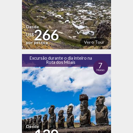
Desde
266
US$
Ver o Tour
por pessoa
Excursão durante o dia inteiro na
Rota dos Moais
7
Horas
Desde