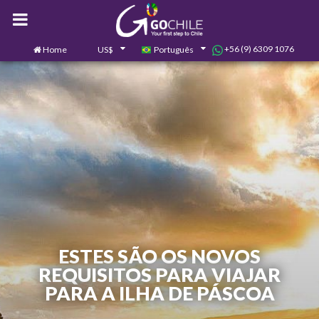
+56 (9) 6309 1076
Home
US$
Português
0
Contate-nos
ESTES SÃO OS NOVOS
REQUISITOS PARA VIAJAR
PARA A ILHA DE PÁSCOA