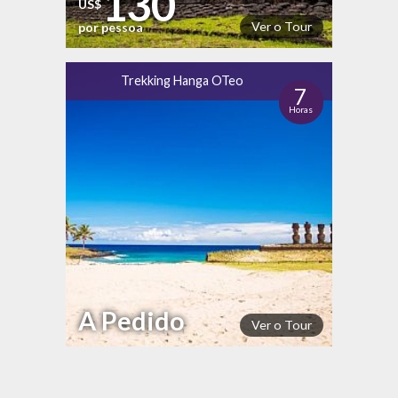
130
US$
Ver o Tour
por pessoa
Trekking Hanga OTeo
7
Horas
A Pedido
Ver o Tour