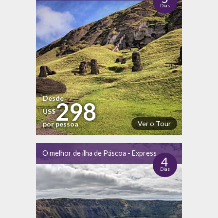
Dias
Desde
298
US$
Ver o Tour
por pessoa
O melhor de ilha de Páscoa - Express
4
Dias