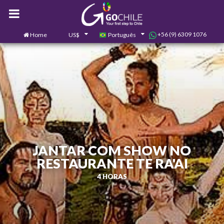
+56 (9) 6309 1076
Home
US$
Português
0
Contate-nos
JANTAR COM SHOW NO
RESTAURANTE TE RA'AI
4 HORAS