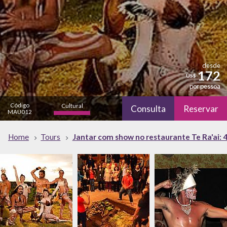
desde
172
US$
por pessoa
Código
Cultural
Consulta
Reservar
MAU012
alto
Home
Tours
Jantar com show no restaurante Te Ra'ai: 