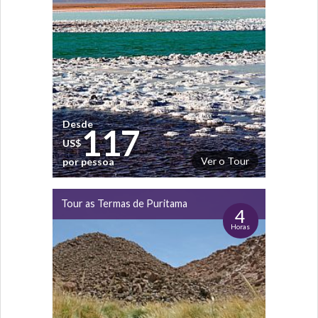
Desde
117
US$
Ver o Tour
por pessoa
Tour as Termas de Puritama
4
Horas