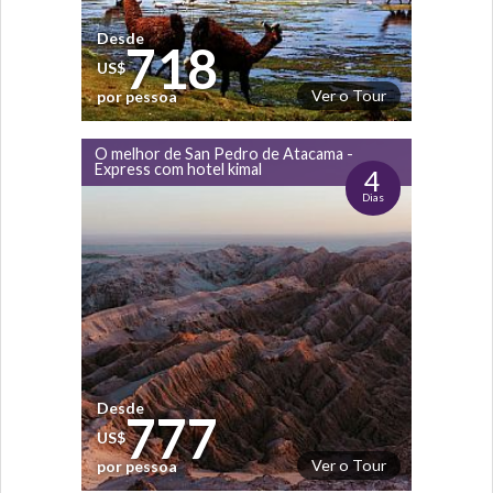
Desde
718
US$
Ver o Tour
por pessoa
O melhor de San Pedro de Atacama -
Express com hotel kimal
4
Dias
Desde
777
US$
Ver o Tour
por pessoa