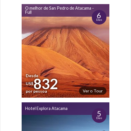
O melhor de San Pedro de Atacama -
Full
6
Dias
Desde
832
US$
Ver o Tour
por pessoa
Hotel Explora Atacama
5
Dias