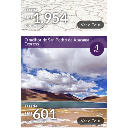
Desde
1.954
US$
Ver o Tour
por pessoa
O melhor de San Pedro de Atacama -
Express
4
Dias
Desde
601
US$
Ver o Tour
por pessoa