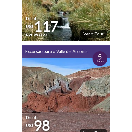
Desde
117
US$
Ver o Tour
por pessoa
Excursão para o Valle del Arcoiris
5
Horas
Desde
98
US$