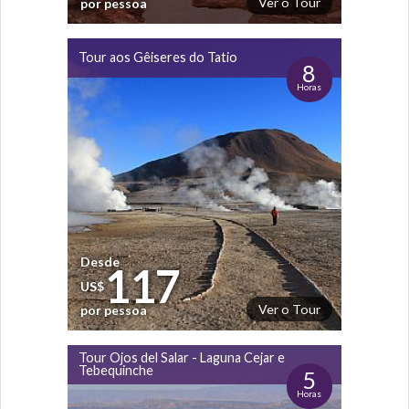
Ver o Tour
por pessoa
Tour aos Gêiseres do Tatio
8
Horas
Desde
117
US$
Ver o Tour
por pessoa
Tour Ojos del Salar - Laguna Cejar e
Tebequinche
5
Horas