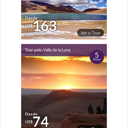
Desde
163
US$
Ver o Tour
por pessoa
Tour pelo Valle de la Luna
5
Horas
Desde
74
US$