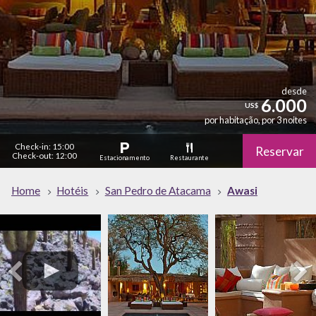
desde
6.000
US$
por habitação, por 3 noites
Check-in: 15:00
Reservar
Check-out: 12:00
Estacionamento
Restaurante
Piscina
Home
Hotéis
San Pedro de Atacama
Awasi
Bar
Ar Condicionado
SPA
Grátis
Internet - Wi-Fi
Academia de
Grátis
Ginástica
Internet - Habitación