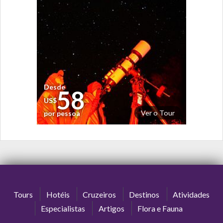
Desde
58
US$
Ver o Tour
por pessoa
Tours
Hotéis
Cruzeiros
Destinos
Atividades
Especialistas
Artigos
Flora e Fauna