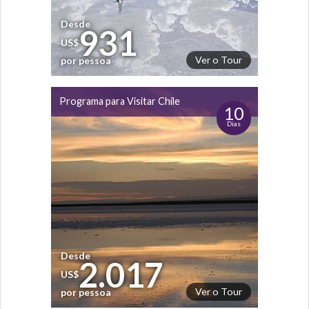
Desde
931
US$
Ver o Tour
por pessoa
Programa para Visitar Chile
10
Dias
Desde
2.017
US$
Ver o Tour
por pessoa