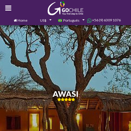
+56 (9) 6309 1076
Home
US$
Português
0
Contate-nos
AWASI
