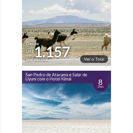
Desde
1.157
US$
Ver o Tour
por pessoa
San Pedro de Atacama e Salar de
Uyuni com o Hotel Kimal
8
Dias