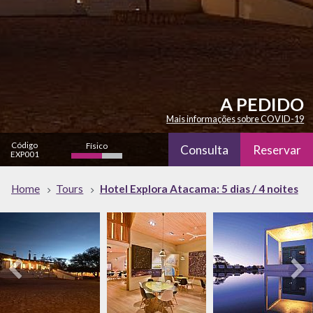
A PEDIDO
Mais informações sobre COVID-19
Código
Físico
Consulta
Reservar
EXP001
Cultural
Natureza
Home
Tours
Hotel Explora Atacama: 5 dias / 4 noites
alto
Vida Noturna