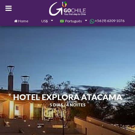
+56 (9) 6309 1076
Home
US$
Português
0
Contate-nos
HOTEL EXPLORA ATACAMA
5 DIAS / 4 NOITES