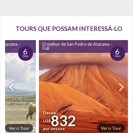
TOURS QUE POSSAM INTERESSÁ-LO
 Atacama -
O melhor de San Pedro de Atacama -
Full
6
6
Dias
Dias
Desde
832
US$
Ver o Tour
Ver o Tour
por pessoa