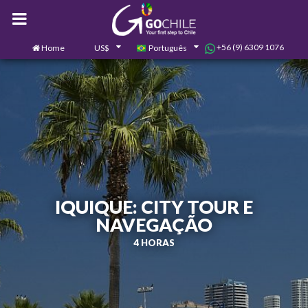
+56 (9) 6309 1076
Home
US$
Português
0
Contate-nos
IQUIQUE: CITY TOUR E
NAVEGAÇÃO
4 HORAS