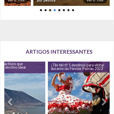
por pessoa
ARTIGOS INTERESSANTES
 atractivos que
¡Tiki tiki ti! 5 destinos para visitar
un destino ideal
durante las Fiestas Patrias 2023
ias