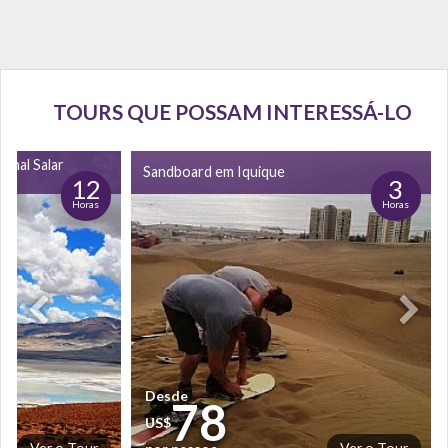
TOURS QUE POSSAM INTERESSÁ-LO
onal Salar
Sandboard em Iquique
12
3
Horas
Horas
Desde
78
US$
Ver o Tour
Ver o Tour