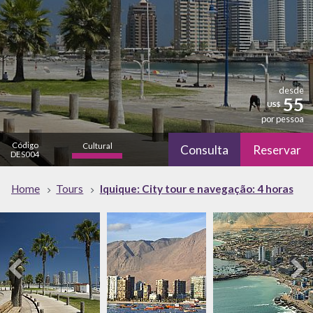
desde
55
US$
por pessoa
Código
Cultural
Consulta
Reservar
DES004
alto
Natureza
Home
Tours
Iquique: City tour e navegação: 4 horas
bajo