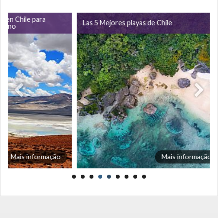
10 pais
ra
Las 5 Mejores playas de Chile
de Iquiq
para o 
ormação
Mais informação