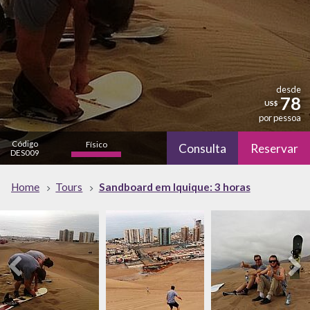
desde
78
US$
por pessoa
Código
Físico
Consulta
Reservar
DES009
alto
Natureza
Home
Tours
Sandboard em Iquique: 3 horas