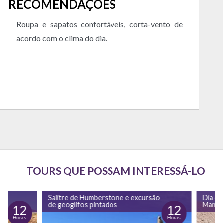
RECOMENDAÇÕES
Roupa e sapatos confortáveis, corta-vento de
acordo com o clima do dia.
TOURS QUE POSSAM INTERESSÁ-LO
Salitre de Humberstone e excursão
Día de relaxame
de geoglifos pintados
Mamiña
12
Horas