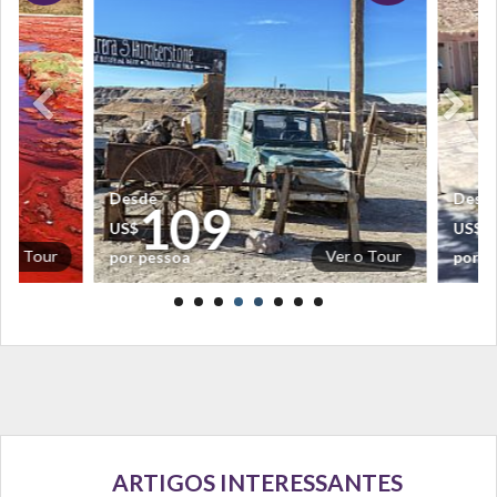
Desde
Desde
109
10
US$
US$
Ver o Tour
por pessoa
por pessoa
ARTIGOS INTERESSANTES