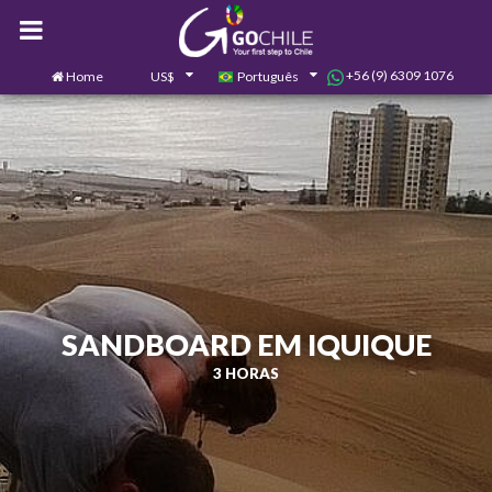
+56 (9) 6309 1076
Home
US$
Português
0
Contate-nos
SANDBOARD EM IQUIQUE
3 HORAS