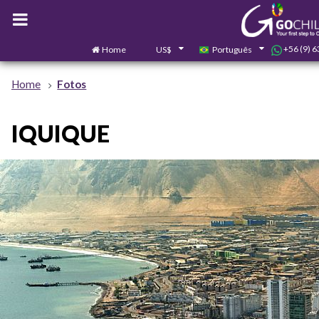
+56 (9) 
Home
US$
Português
Home
Fotos
IQUIQUE