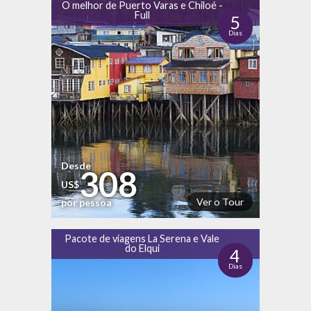
O melhor de Puerto Varas e Chiloé -
Full
5
Dias
Desde
308
US$
Ver o Tour
por pessoa
Pacote de viagens La Serena e Vale
do Elqui
4
Dias