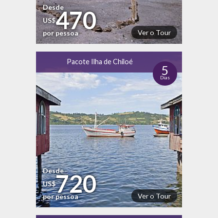
Desde
470
US$
Ver o Tour
por pessoa
Pacote Ilha de Chiloé
5
Dias
Desde
720
US$
Ver o Tour
por pessoa