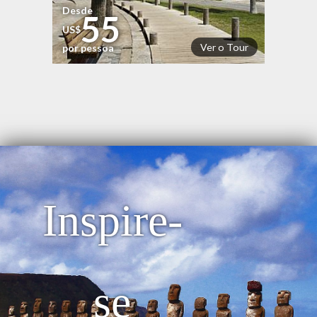
Desde
55
US$
Ver o Tour
por pessoa
Inspire-
se