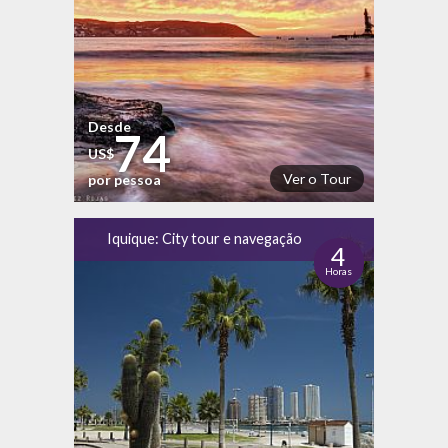
Desde
74
US$
Ver o Tour
por pessoa
Iquique: City tour e navegação
4
Horas