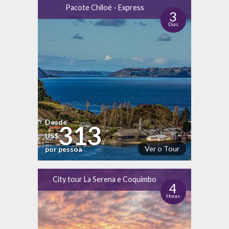
Pacote Chiloé - Express
3
Dias
Desde
313
US$
Ver o Tour
por pessoa
City tour La Serena e Coquimbo
4
Horas