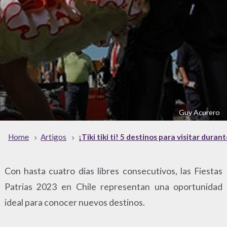
Guy Acurero
Home
Artigos
¡Tiki tiki ti! 5 destinos para visitar duran
Con hasta cuatro días libres consecutivos, las Fiestas
Patrias 2023 en Chile representan una oportunidad
ideal para conocer nuevos destinos.