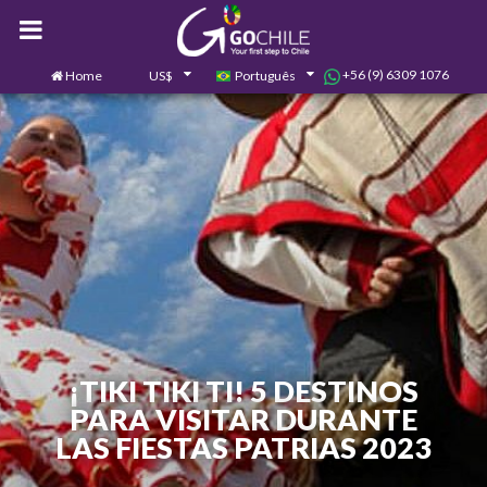
+56 (9) 6309 1076
Home
US$
Português
0
Contate-nos
¡TIKI TIKI TI! 5 DESTINOS
PARA VISITAR DURANTE
LAS FIESTAS PATRIAS 2023