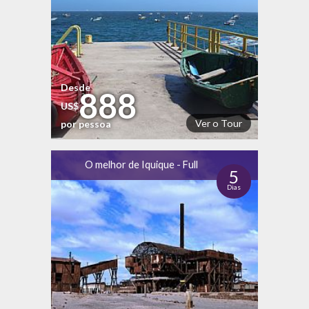
Desde
888
US$
Ver o Tour
por pessoa
O melhor de Iquique - Full
5
Dias