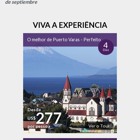
de septiembre
VIVA A EXPERIÊNCIA
O melhor de Puerto Varas - Perfeito
4
Dias
Desde
277
US$
Ver o Tour
por pessoa