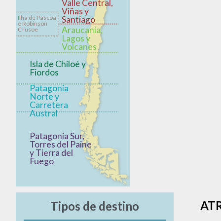
Valle Central,
Viñas y
Ilha de Páscoa
Santiago
e Robinson
Araucanía,
Crusoe
Lagos y
Volcanes
Isla de Chiloé y
Fiordos
Patagonia
Norte y
Carretera
Austral
Patagonia Sur,
Torres del Paine
y Tierra del
Fuego
AT
Tipos de destino