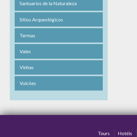
Santuarios de la Naturaleza
Sitios Arqueológicos
Termas
Vales
Vinhas
Vulcões
Tours
Hotéis