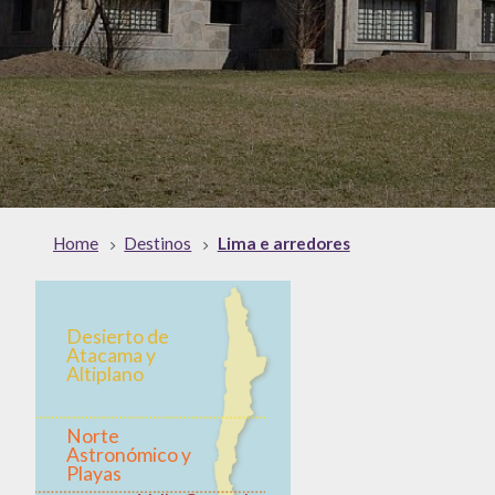
Home
Destinos
Lima e arredores
Desierto de
Atacama y
Altiplano
Norte
Astronómico y
Playas