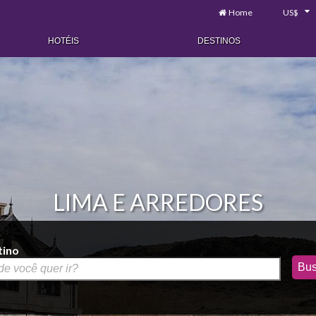
Home
US$
HOTÉIS
DESTINOS
LIMA E ARREDORES
tino