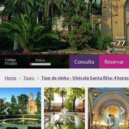
desde
77
US$
por pessoa
Código
Físico
Consulta
Reservar
TTU030
bajo
Cultural
Natureza
Home
Tours
Tour de vinho - Vinicola Santa Rita: 4 horas