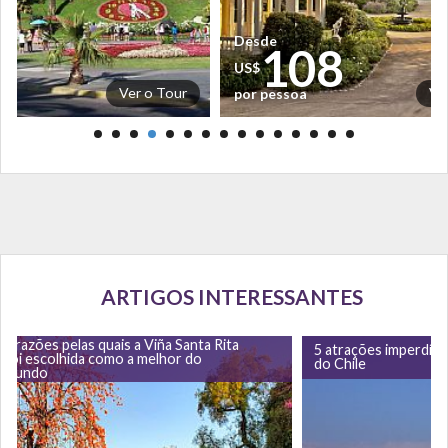
Desde
9
108
US$
Ver o Tour
Ve
por pessoa
ARTIGOS INTERESSANTES
5 razões pelas quais a Viña Santa Rita
5 atrações imperdíve
foi escolhida como a melhor do
do Chile
mundo