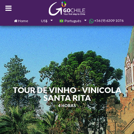
+56 (9) 6309 1076
Home
US$
Português
0
Contate-nos
TOUR DE VINHO - VINICOLA
SANTA RITA
4 HORAS