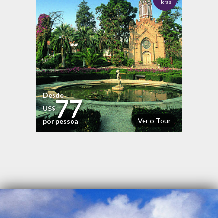
Horas
Desde
77
US$
Ver o Tour
por pessoa