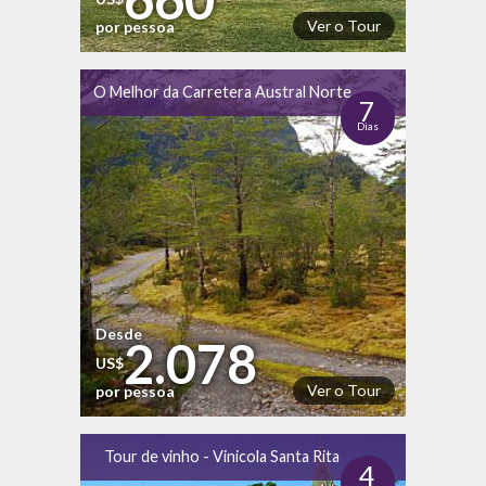
Ver o Tour
por pessoa
O Melhor da Carretera Austral Norte
7
Dias
Desde
2.078
US$
Ver o Tour
por pessoa
Tour de vinho - Vinicola Santa Rita
4