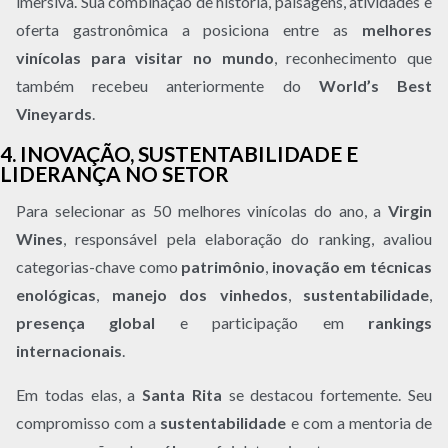
imersiva. Sua combinação de história, paisagens, atividades e
oferta gastronômica a posiciona entre as
melhores
vinícolas para visitar no mundo
, reconhecimento que
também recebeu anteriormente do
World’s Best
Vineyards
.
4. INOVAÇÃO, SUSTENTABILIDADE E
LIDERANÇA NO SETOR
Para selecionar as 50 melhores vinícolas do ano, a
Virgin
Wines
, responsável pela elaboração do ranking, avaliou
categorias-chave como
patrimônio
,
inovação em técnicas
enológicas
,
manejo dos vinhedos
,
sustentabilidade
,
presença global
e participação em
rankings
internacionais
.
Em todas elas, a
Santa Rita
se destacou fortemente. Seu
compromisso com a
sustentabilidade
e com a mentoria de