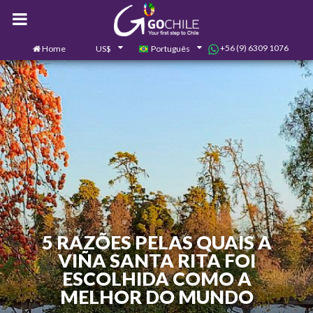
+56 (9) 6309 1076
Home
US$
Português
0
Contate-nos
5 RAZÕES PELAS QUAIS A
VIÑA SANTA RITA FOI
ESCOLHIDA COMO A
MELHOR DO MUNDO