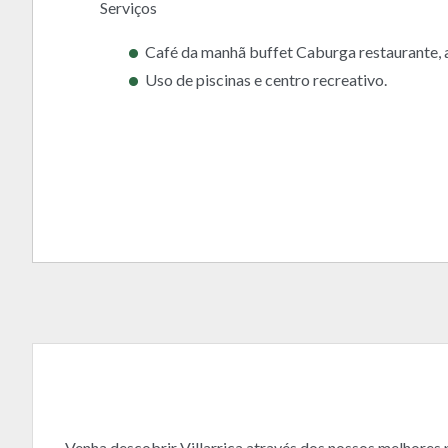
Serviços
Café da manhã buffet Caburga restaurante, 
Uso de piscinas e centro recreativo.
Venha descobrir Villarrica através dos nossos melhores