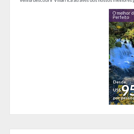
O melhor de
Perfeito
Desde
9
US$
por pesso