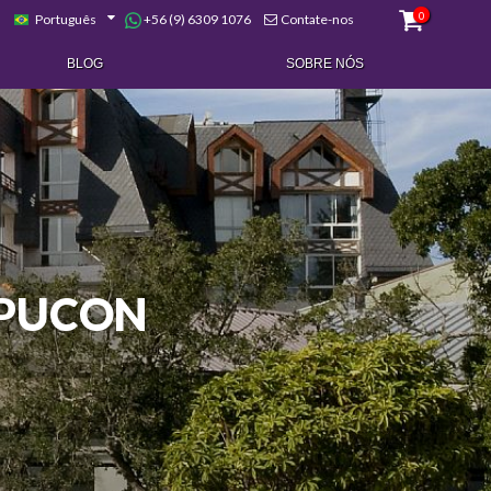
0
+56 (9) 6309 1076
Português
Contate-nos
BLOG
SOBRE NÓS
 PUCON