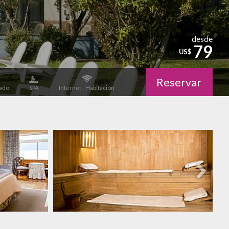
desde
79
US$
Reservar
ado
SPA
Internet - Habitación