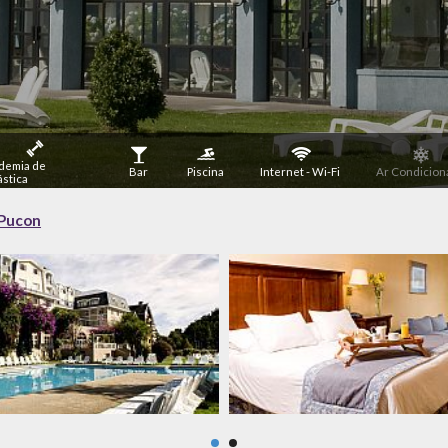
demia de
Bar
Piscina
Internet - Wi-Fi
Ar Condicion
stica
 Pucon