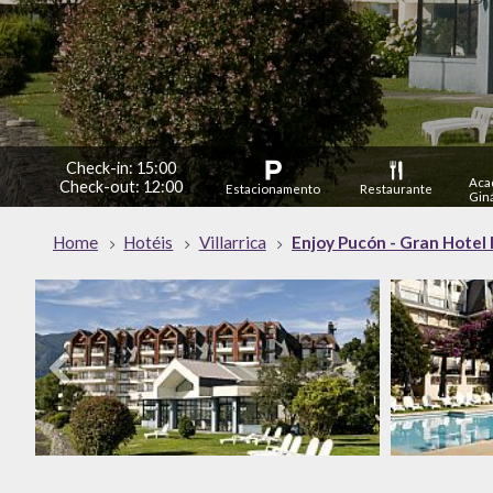
Check-in: 15:00
Aca
Check-out: 12:00
Estacionamento
Restaurante
Giná
Home
Hotéis
Villarrica
Enjoy Pucón - Gran Hotel