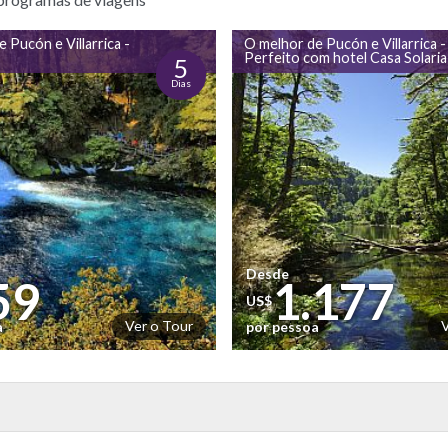
 Pucón e Villarrica -
O melhor de Pucón e Villarrica -
Perfeito com hotel Casa Solaria
5
Dias
Desde
59
1.177
US$
Ver o Tour
a
por pessoa