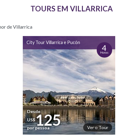
TOURS EM VILLARRICA
or de Villarrica
City Tour Villarrica e Pucón
4
Horas
Desde
125
US$
Ver o Tour
por pessoa