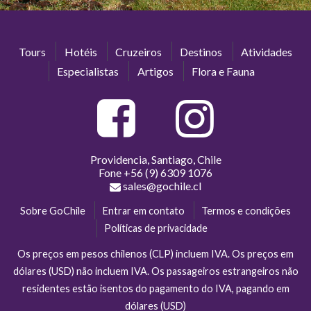
Tours
Hotéis
Cruzeiros
Destinos
Atividades
Especialistas
Artigos
Flora e Fauna
Providencia, Santiago, Chile
Fone
+56 (9) 6309 1076
sales@gochile.cl
Sobre GoChile
Entrar em contato
Termos e condições
Políticas de privacidade
Os preços em pesos chilenos (CLP) incluem IVA. Os preços em
dólares (USD) não incluem IVA. Os passageiros estrangeiros não
residentes estão isentos do pagamento do IVA, pagando em
dólares (USD)