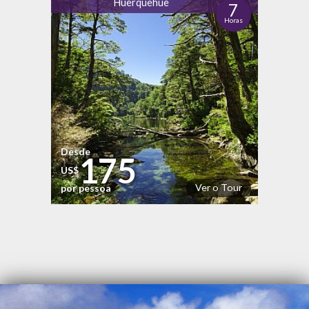
Huerquehue
7
Horas
Desde
175
US$
Ver o Tour
por pessoa