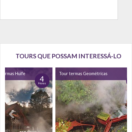
TOURS QUE POSSAM INTERESSÁ-LO
 Termas Huife
Tour termas Geométricas
4
Horas
H