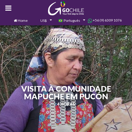
+56 (9) 6309 1076
Home
US$
Português
0
Contate-nos
VISITA À COMUNIDADE
MAPUCHE EM PUCÓN
4 HORAS