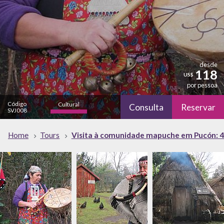
desde
118
US$
por pessoa
Código
Cultural
Consulta
Reservar
SVJ008
alto
Natureza
Home
Tours
Visita à comunidade mapuche em Pucón: 4
bajo