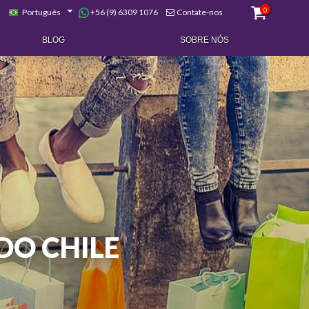
0
+56 (9) 6309 1076
Português
Contate-nos
BLOG
SOBRE NÓS
DO CHILE