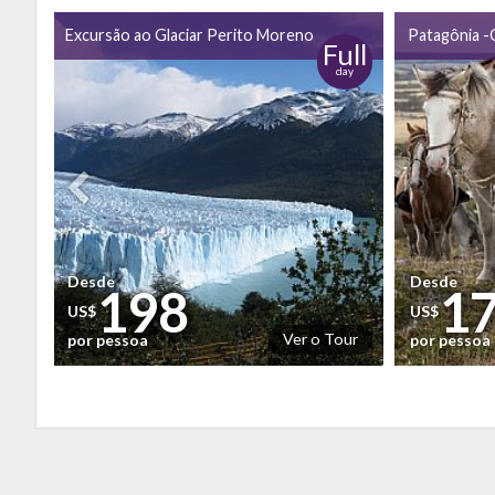
Excursão ao Glaciar Perito Moreno
Patagônia -
ull
Full
ay
day
Desde
Desde
198
1
US$
US$
our
Ver o Tour
por pessoa
por pessoa