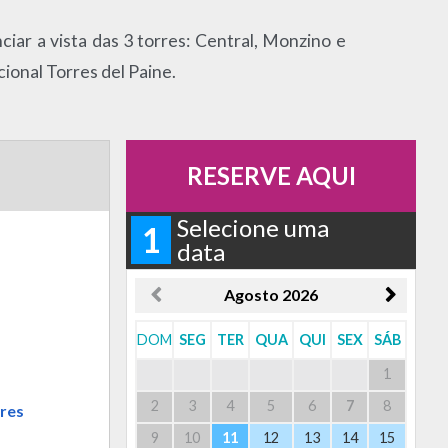
nciar a vista das 3 torres: Central, Monzino e
ional Torres del Paine.
RESERVE AQUI
Selecione uma
1
data
Agosto
2026
DOM
SEG
TER
QUA
QUI
SEX
SÁB
1
2
3
4
5
6
7
8
res
9
10
11
12
13
14
15