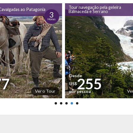
Tour navegação pela geleira
Cavalgadas ao Patagonia
Balmaceda e Serrano
3
Horas
Desde
77
255
US$
Ver o Tour
Ve
por pessoa