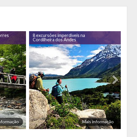
orres
8 excursões imperdíveis na
As m
Cordilheira dos Andes
Chil
informação
Mais informação