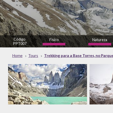
Código
Físico
Natureza
PPT007
alto
alto
Home
Tours
Trekking para a Base Torres, no Parque