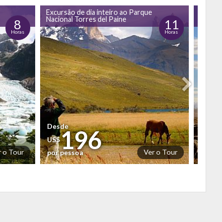
Excursão de dia inteiro ao Parque
Visita 
Nacional Torres del Paine
8
11
Horas
Horas
Desde
Desd
196
US$
US$
r o Tour
Ver o Tour
por pessoa
por p