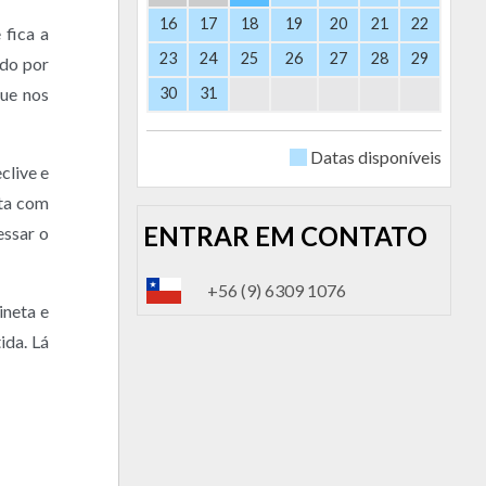
16
17
18
19
20
21
22
 fica a
23
24
25
26
27
28
29
ndo por
ue nos
30
31
Datas disponíveis
clive e
sta com
ENTRAR EM CONTATO
ssar o
+56 (9) 6309 1076
ineta e
ida. Lá