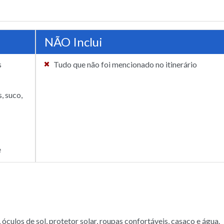
NÃO Inclui
s
Tudo que não foi mencionado no itinerário
, suco,
e
culos de sol, protetor solar, roupas confortáveis, casaco e água.