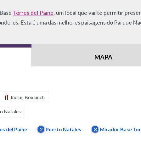
a Base
Torres del Paine
, um local que vai te permitir prese
óndores. Esta é uma das melhores paisagens do Parque Nac
MAPA
Inclui: Boxlunch
to Natales
es del Paine
2
Puerto Natales
3
Mirador Base Tor