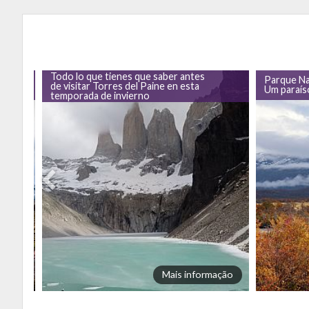
Todo lo que tienes que saber antes
Parque Nac
de visitar Torres del Paine en esta
Um paraís
temporada de invierno
mação
Mais informação