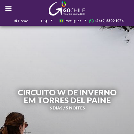
+56 (9) 6309 1076
Home
US$
Português
0
Contate-nos
CIRCUITO W DE INVERNO
EM TORRES DEL PAINE
6 DIAS / 5 NOITES