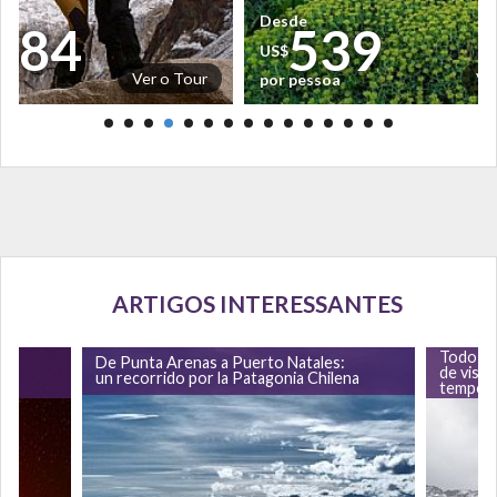
Desde
684
539
US$
Ver o Tour
Ve
por pessoa
ARTIGOS INTERESSANTES
y
Todo lo
De Punta Arenas a Puerto Natales:
de visit
un recorrido por la Patagonia Chilena
tempora