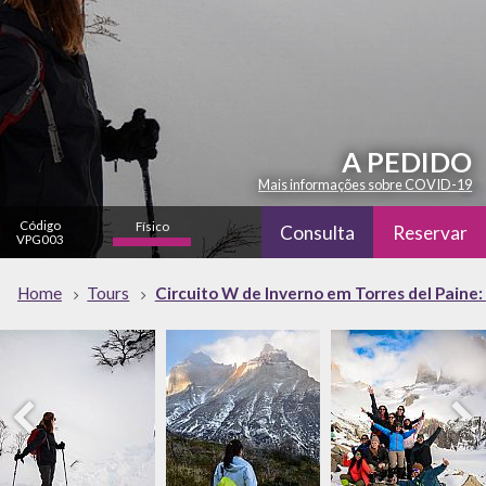
A PEDIDO
Mais informações sobre COVID-19
Código
Físico
Consulta
Reservar
VPG003
alto
Natureza
Home
Tours
Circuito W de Inverno em Torres del Paine: 6
alto