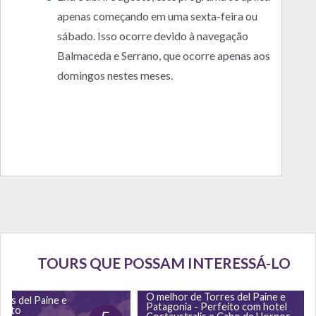
apenas começando em uma sexta-feira ou
sábado. Isso ocorre devido à navegação
Balmaceda e Serrano, que ocorre apenas aos
domingos nestes meses.
TOURS QUE POSSAM INTERESSÁ-LO
O melhor de Torres del Paine e
res del Paine e
Patagonia - Perfeito com hotel
feito