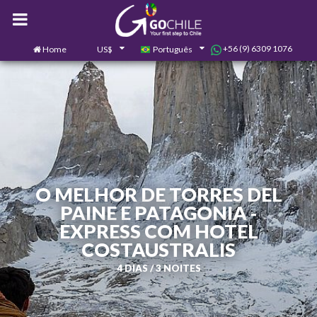
+56 (9) 6309 1076
Home
US$
Português
0
Contate-nos
O MELHOR DE TORRES DEL
PAINE E PATAGONIA -
EXPRESS COM HOTEL
COSTAUSTRALIS
4 DIAS / 3 NOITES