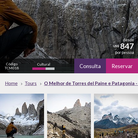
desde
847
US$
por pessoa
Código
Cultural
Consulta
Reservar
TCM018
Natureza
Home
Tours
O Melhor de Torres del Paine e Patagonia - 
alto