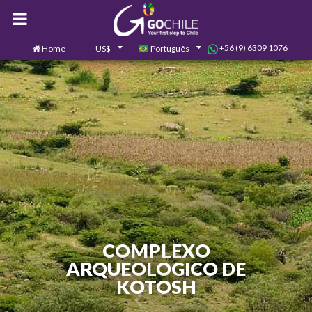
+56 (9) 6309 1076
Home
US$
Português
0
Contate-nos
COMPLEXO
ARQUEOLOGICO DE
KOTOSH