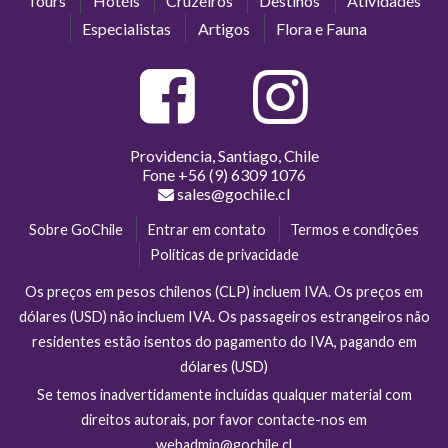
Tours
Hotéis
Cruzeiros
Destinos
Atividades
Especialistas
Artigos
Flora e Fauna
Providencia, Santiago, Chile
Fone
+56 (9) 6309 1076
sales@gochile.cl
Sobre GoChile
Entrar em contato
Termos e condições
Políticas de privacidade
Os preços em pesos chilenos (CLP) incluem IVA. Os preços em
dólares (USD) não incluem IVA. Os passageiros estrangeiros não
residentes estão isentos do pagamento do IVA, pagando em
dólares (USD)
Se temos inadvertidamente incluídas qualquer material com
direitos autorais, por favor contacte-nos em
webadmin@gochile.cl