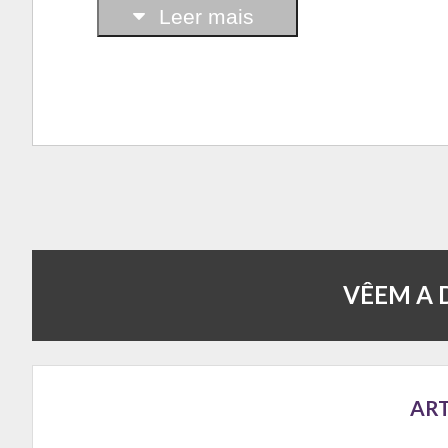
Leer mais
VÊEM A 
ART