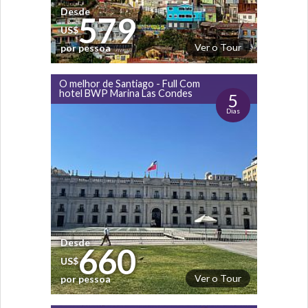
Desde
579
US$
Ver o Tour
por pessoa
O melhor de Santiago - Full Com
hotel BWP Marina Las Condes
5
Dias
Desde
660
US$
Ver o Tour
por pessoa