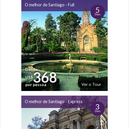
O melhor de Santiago - Full
5
Dias
Desde
368
US$
Ver o Tour
por pessoa
O melhor de Santiago - Express
3
Dias