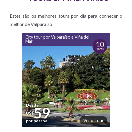
Estes são os melhores tours por dia para conhecer o
melhor de Valparaíso
City tour por Valparaíso e Viña del
Mar
10
Horas
Desde
59
US$
Ver o Tour
por pessoa