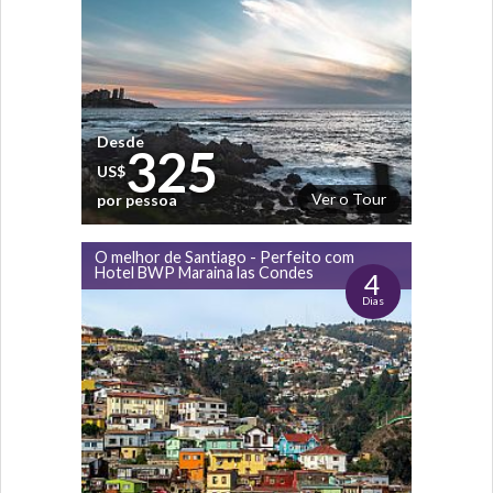
Desde
325
US$
Ver o Tour
por pessoa
O melhor de Santiago - Perfeito com
Hotel BWP Maraina las Condes
4
Dias