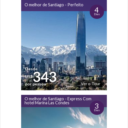
O melhor de Santiago - Perfeito
4
Dias
Desde
343
US$
Ver o Tour
por pessoa
O melhor de Santiago - Express Com
hotel Marina Las Condes
3
Dias