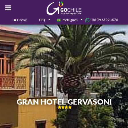
+56 (9) 6309 1076
Home
US$
Português
0
Contate-nos
GRAN HOTEL GERVASONI
