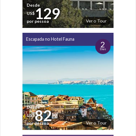
Desde
129
US$
Ver o Tour
por pessoa
Escapada no Hotel Fauna
2
Dias
Desde
82
US$
Ver o Tour
por pessoa