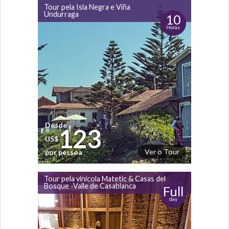
Tour pela Isla Negra e Viña
Undurraga
10
Horas
Desde
123
US$
Ver o Tour
por pessoa
Tour pela vinicola Matetic & Casas del
Bosque -Valle de Casablanca
Full
day