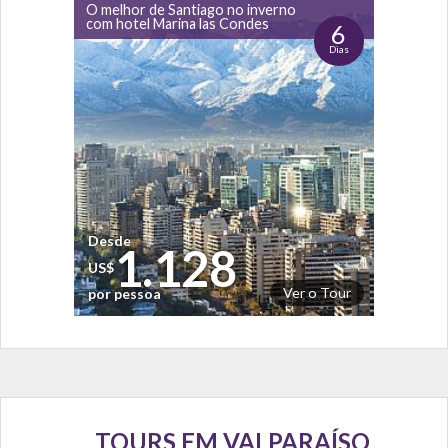
O melhor de Santiago no inverno
com hotel Marina las Condes
6
Dias
Desde
1.128
US$
Ver o Tour
por pessoa
TOURS EM VALPARAÍSO