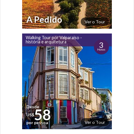
A Pedido
Ver o Tour
Walking Tour por Valparaíso -
história e arquitetura
3
Horas
Desde
58
US$
Ver o Tour
por pessoa