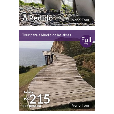
A Pedido
Ver o Tour
Tour para a Muelle de las almas
Full
day
Desde
215
US$
Ver o Tour
por pessoa