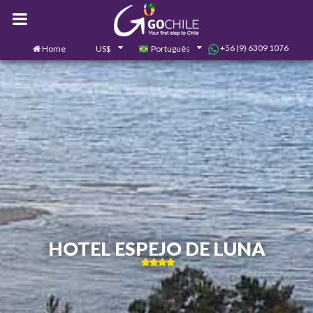
+56 (9) 6309 1076
Home
US$
Português
0
Contate-nos
HOTEL ESPEJO DE LUNA
