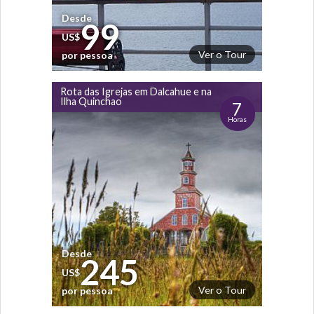
Desde
99
US$
Ver o Tour
por pessoa
Rota das Igrejas em Dalcahue e na
Ilha Quinchao
7
Horas
Desde
245
US$
Ver o Tour
por pessoa