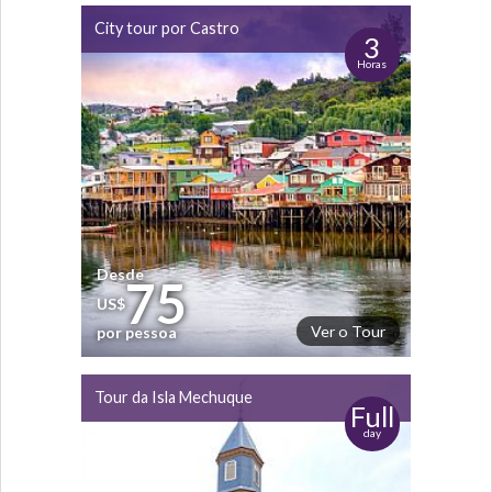
City tour por Castro
3
Horas
Desde
75
US$
Ver o Tour
por pessoa
Tour da Isla Mechuque
Full
day