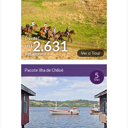
Desde
2.631
US$
Ver o Tour
por pessoa
Pacote Ilha de Chiloé
5
Dias