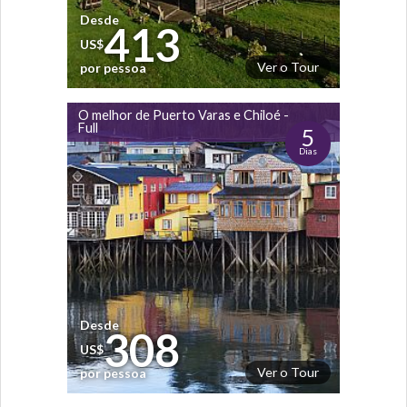
Desde
413
US$
Ver o Tour
por pessoa
O melhor de Puerto Varas e Chiloé -
Full
5
Dias
Desde
308
US$
Ver o Tour
por pessoa