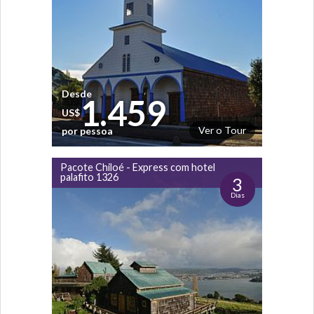
Desde
1.459
US$
Ver o Tour
por pessoa
Pacote Chiloé - Express com hotel
palafito 1326
3
Dias