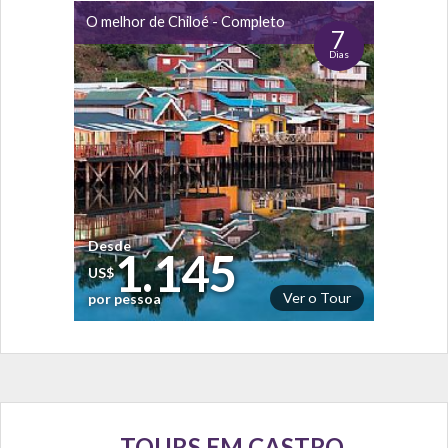
O melhor de Chiloé - Completo
7
Dias
Desde
1.145
US$
Ver o Tour
por pessoa
TOURS EM CASTRO