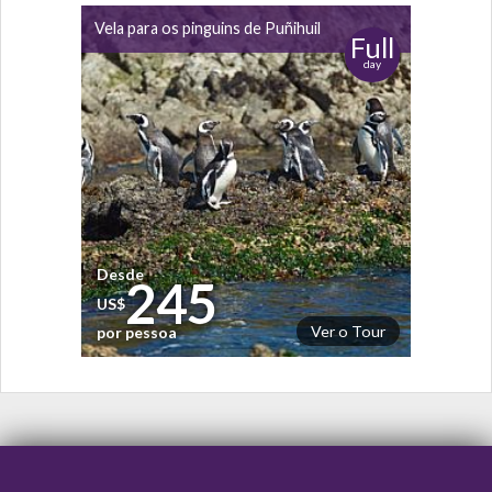
Vela para os pinguins de Puñihuil
Full
day
Desde
245
US$
Ver o Tour
por pessoa