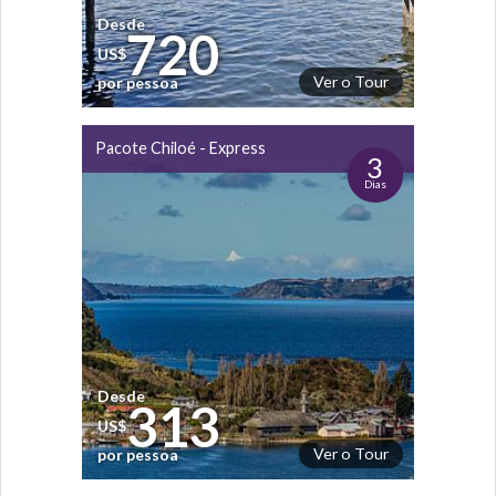
Desde
720
US$
Ver o Tour
por pessoa
Pacote Chiloé - Express
3
Dias
Desde
313
US$
Ver o Tour
por pessoa