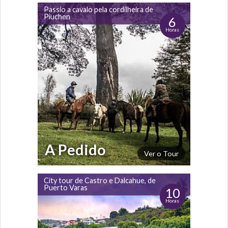
Passio a cavalo pela cordilheira de
Piuchen
6
Horas
A Pedido
Ver o Tour
City tour de Castro e Dalcahue, de
Puerto Varas
10
Horas