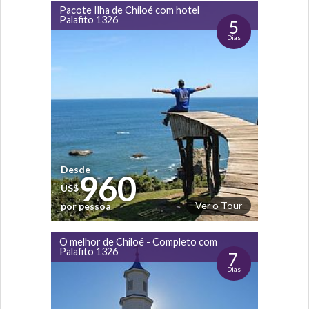
Pacote Ilha de Chiloé com hotel
Palafito 1326
5
Dias
Desde
960
US$
Ver o Tour
por pessoa
O melhor de Chiloé - Completo com
Palafito 1326
7
Dias