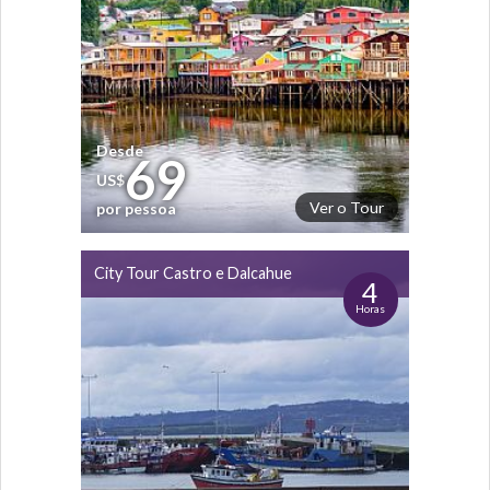
Desde
69
US$
Ver o Tour
por pessoa
City Tour Castro e Dalcahue
4
Horas