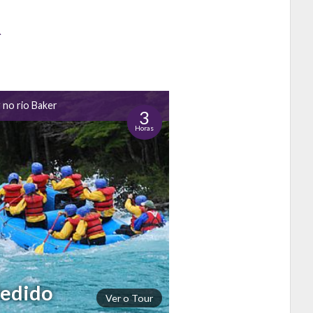
R
 no rio Baker
3
Horas
Pedido
Ver o Tour