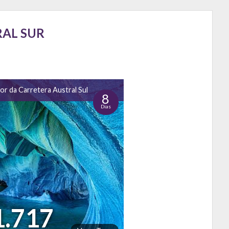
RAL SUR
r da Carretera Austral Sul
8
Dias
1.717