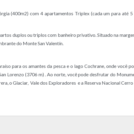
órgia (400m2) com 4 apartamentos Triplex (cada um para até 5 
rtos duplos ou triplos com banheiro privativo. Situado na marge
mbrante do Monte San Valentín.
paraíso para os amantes da pesca e o lago Cochrane, onde você p
an Lorenzo (3706 m) . Ao norte, você pode desfrutar do Monume
a, o Glaciar, Vale dos Exploradores e a Reserva Nacional Cerro Ca