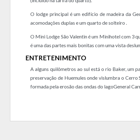
(incluído na tarifa do quarto).
O lodge principal é um edifício de madeira da Ge
acomodações duplas e um quarto de solteiro .
O Mini Lodge São Valentin é um Minihotel com 3 qua
é uma das partes mais bonitas com uma vista deslu
ENTRETENIMENTO
A alguns quilômetros ao sul está o rio Baker, um 
preservação de Huemules onde vislumbra o Cerro S
formada pela erosão das ondas do lagoGeneral Carrer