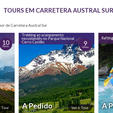
TOURS EM CARRETERA AUSTRAL SU
hor de Carretera Austral Sur
Trekking ao acampamento
Rafting
neozelandês no Parque Nacional
10
9
Cerro Castillo
Horas
Horas
A Pedido
A 
o Tour
Ver o Tour