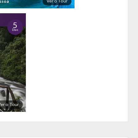
Ver o Tour
essoa
5
Dias
Ver o Tour