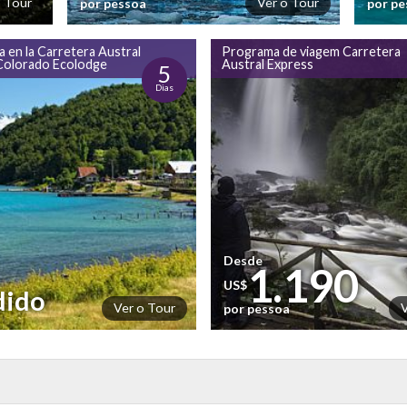
o Tour
Ver o Tour
por pessoa
por p
 en la Carretera Austral
Programa de viagem Carretera
 Colorado Ecolodge
Austral Express
5
Dias
Desde
1.190
US$
dido
Ver o Tour
por pessoa