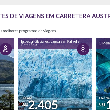
ES DE VIAGENS EM CARRETERA AUST
sos melhores programas de viagens
Especial Glaciares: Lagoa San Rafael e
O Melho
Patagônia
8
8
Dias
Dias
Desde
Desde
2.405
US$
US$