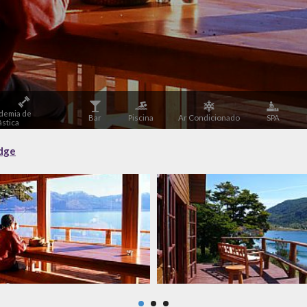
demia de
Bar
Piscina
Ar Condicionado
SPA
stica
dge