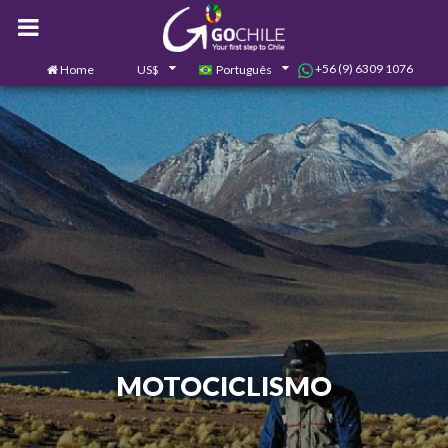
+56 (9) 6309 1076
Home
US$
Português
0
Contate-nos
MOTOCICLISMO