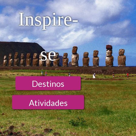
Inspire-
se
Destinos
Atividades