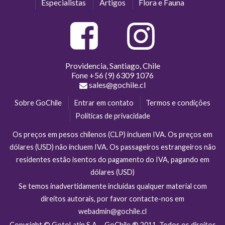
Especialistas
Artigos
Flora e Fauna
Providencia, Santiago, Chile
Fone
+56 (9) 6309 1076
sales@gochile.cl
Sobre GoChile
Entrar em contato
Termos e condições
Políticas de privacidade
Os preços em pesos chilenos (CLP) incluem IVA. Os preços em
dólares (USD) não incluem IVA. Os passageiros estrangeiros não
residentes estão isentos do pagamento do IVA, pagando em
dólares (USD)
Se temos inadvertidamente incluídas qualquer material com
direitos autorais, por favor contacte-nos em
webadmin@gochile.cl
Copyright © GotoLatin S.A. - GoChile ® 2011. Todos os direitos