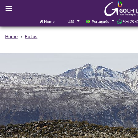
+56 (9) 
Home
US$
Português
Home
Fotos