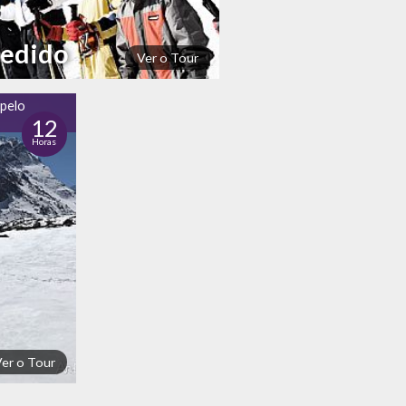
Pedido
Ver o Tour
 pelo
12
Horas
Ver o Tour