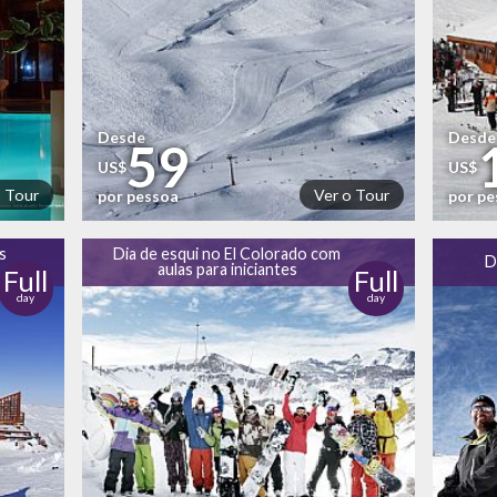
Desde
Desde
59
US$
US$
o Tour
Ver o Tour
por pessoa
por p
s
Dia de esqui no El Colorado com
D
aulas para iniciantes
Full
Full
day
day