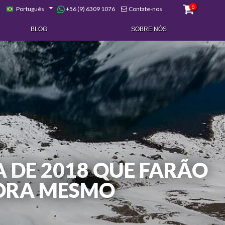
0
+56 (9) 6309 1076
Português
Contate-nos
BLOG
SOBRE NÓS
 DE 2018 QUE FARÃO
GORA MESMO