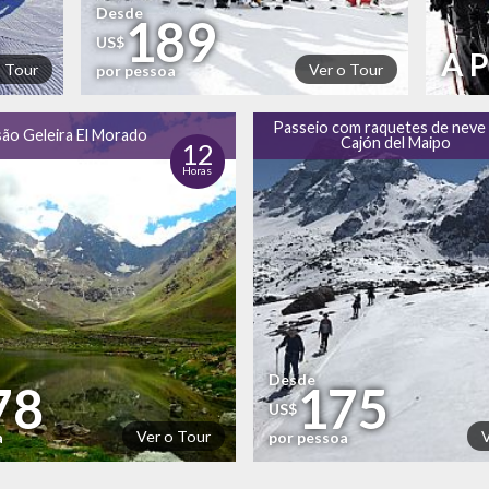
Desde
189
US$
A 
o Tour
Ver o Tour
por pessoa
Passeio com raquetes de neve
ão Geleira El Morado
Cajón del Maipo
12
Horas
Desde
78
175
US$
Ver o Tour
a
por pessoa