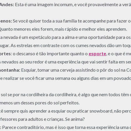
 Andes:
Esta é uma imagem incomum, e você provavelmente a verá p
uenos:
Se você quiser toda a sua família te acompanhe para fazer o
Quanto menores eles forem, mais rápido e melhor eles aprendem.
ira nevada é um espetáculo para a alma e uma oportunidade para os
gar. As estrelas em contraste com os cumes nevados dão um toqu
ortes
: o descanso é tão importante quanto o
esporte
, e o que é 
nevados ao seu redor é uma experiência que vai sentir falta em seu
montanha:
Esquiar, tomar uma cerveja assistindo o pôr do sol na Co
de realizar se você ficar uma semana ou alguns dias em um povoad
 sol se por na cordilheira da cordilheira, é algo que nem todos têm 
menos um desses pores do sol perfeitos.
ê sempre quis aprender a esquiar ou praticar snowboard, não per
fessores para adultos e crianças. Se anima?
:
Parece contraditório, mas é isso que torna essa experiência uma 