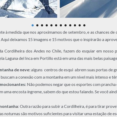
rete à medida que nos aproximamos de setembro, e as chances de d
 Aqui deixamos 15 imagens e 15 motivos que o inspirarão a aprove
 da Cordilheira dos Andes no Chile, fazem do esquiar em nosso 
la Laguna del Inca em Portillo está em uma das mais belas paisage
ontanha de neve:
alguns centros de esqui abrem suas portas de gr
e buscam a conexão com a montanha em um nível mais intenso e têm 
 emocionantes:
Não podemos negar que os esportes com prancha es
em uma encosta íngreme, sabem do que estou falando. Se você ain
 montanha
: Outra razão para subir a Cordilheira, é para tirar prov
stas noturnas são motivos suficientes para visitar uma estação de