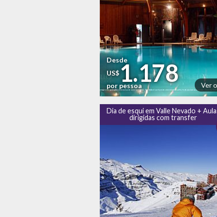
Desde
1.178
US$
Ver 
por pessoa
Dia de esqui em Valle Nevado + Aula
dirigidas com transfer