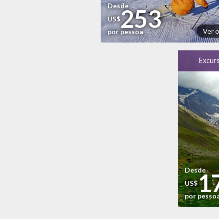
Desde
253
US$
Ver 
por pessoa
Excurs
Desde
1
US$
por pesso