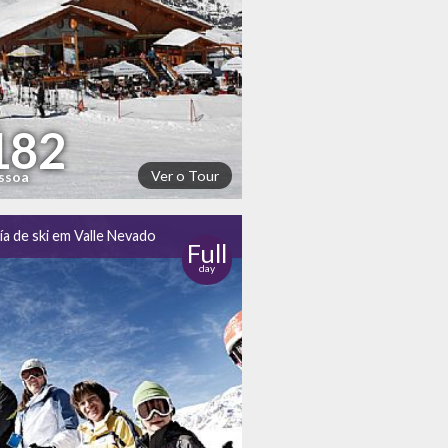
182
Ver o Tour
essoa
ía de ski em Valle Nevado
Full
day