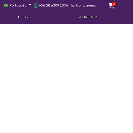
0
+56 (9) 6309 1076
Português
Contate-nos
BLOG
SOBRE NÓS