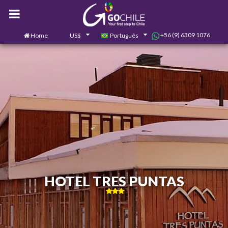
+56 (9) 6309 1076
Home
US$
Português
0
Contate-nos
HOTEL TRES PUNTAS
