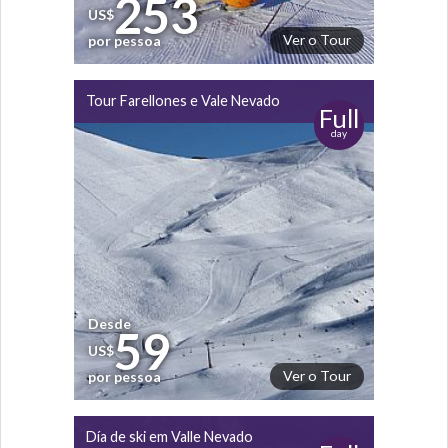
253
US$
Ver o Tour
por pessoa
Tour Farellones e Vale Nevado
Full
day
Desde
59
US$
Ver o Tour
por pessoa
Día de ski em Valle Nevado